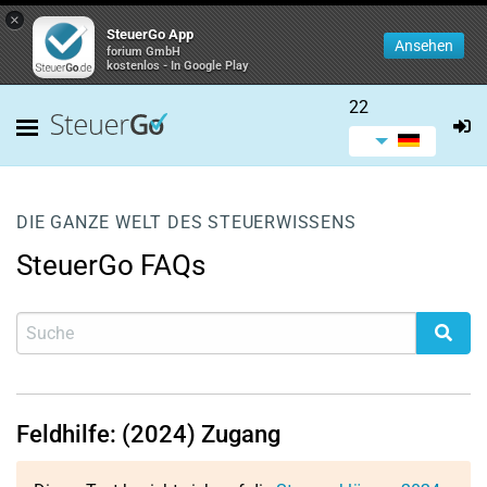
×
SteuerGo App
Ansehen
forium GmbH
kostenlos - In Google Play
22
DIE GANZE WELT DES STEUERWISSENS
SteuerGo FAQs
Feldhilfe: (2024) Zugang