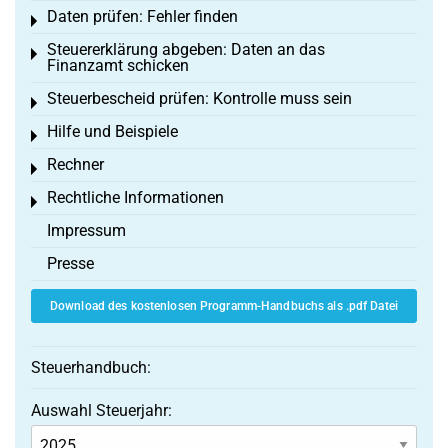
Daten prüfen: Fehler finden
Toggle menu
Steuererklärung abgeben: Daten an das
Toggle menu
Finanzamt schicken
Steuerbescheid prüfen: Kontrolle muss sein
Toggle menu
Hilfe und Beispiele
Toggle menu
Rechner
Toggle menu
Rechtliche Informationen
Toggle menu
Impressum
Presse
Download des kostenlosen Programm-Handbuchs als .pdf Datei
Steuerhandbuch:
Auswahl Steuerjahr: