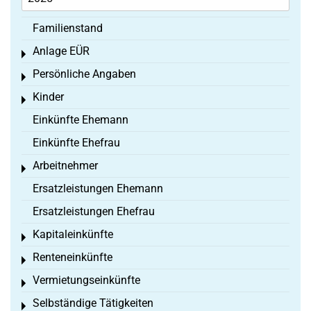
Familienstand
Anlage EÜR
Toggle menu
Persönliche Angaben
Toggle menu
Kinder
Toggle menu
Einkünfte Ehemann
Einkünfte Ehefrau
Arbeitnehmer
Toggle menu
Ersatzleistungen Ehemann
Ersatzleistungen Ehefrau
Kapitaleinkünfte
Toggle menu
Renteneinkünfte
Toggle menu
Vermietungseinkünfte
Toggle menu
Selbständige Tätigkeiten
Toggle menu