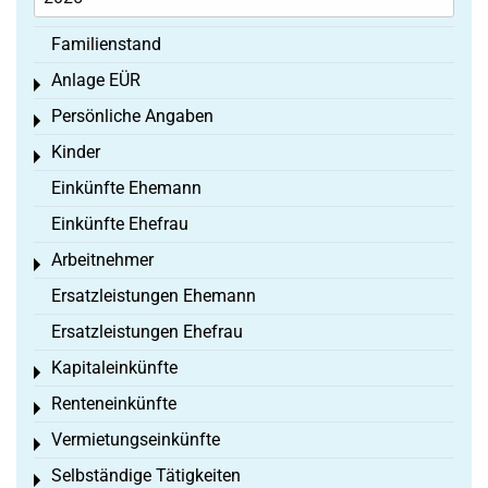
Familienstand
Anlage EÜR
Toggle menu
Persönliche Angaben
Toggle menu
Kinder
Toggle menu
Einkünfte Ehemann
Einkünfte Ehefrau
Arbeitnehmer
Toggle menu
Ersatzleistungen Ehemann
Ersatzleistungen Ehefrau
Kapitaleinkünfte
Toggle menu
Renteneinkünfte
Toggle menu
Vermietungseinkünfte
Toggle menu
Selbständige Tätigkeiten
Toggle menu