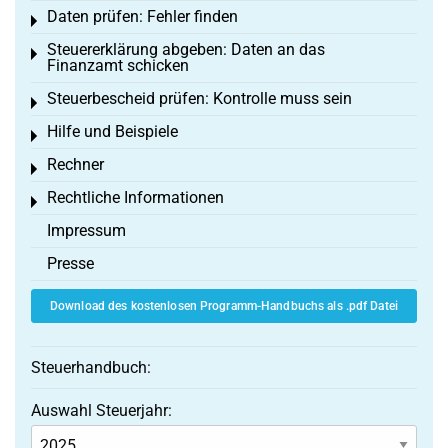
Daten prüfen: Fehler finden
Toggle menu
Steuererklärung abgeben: Daten an das
Toggle menu
Finanzamt schicken
Steuerbescheid prüfen: Kontrolle muss sein
Toggle menu
Hilfe und Beispiele
Toggle menu
Rechner
Toggle menu
Rechtliche Informationen
Toggle menu
Impressum
Presse
Download des kostenlosen Programm-Handbuchs als .pdf Datei
Steuerhandbuch:
Auswahl Steuerjahr: