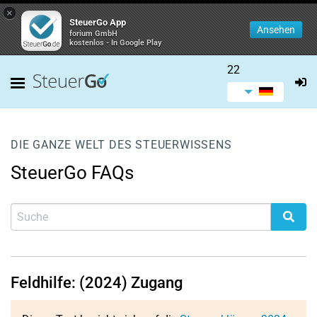
×
SteuerGo App
Ansehen
forium GmbH
kostenlos - In Google Play
22
DIE GANZE WELT DES STEUERWISSENS
SteuerGo FAQs
Feldhilfe: (2024) Zugang