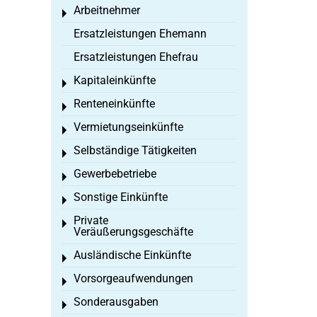
Arbeitnehmer
Toggle menu
Ersatzleistungen Ehemann
Ersatzleistungen Ehefrau
Kapitaleinkünfte
Toggle menu
Renteneinkünfte
Toggle menu
Vermietungseinkünfte
Toggle menu
Selbständige Tätigkeiten
Toggle menu
Gewerbebetriebe
Toggle menu
Sonstige Einkünfte
Toggle menu
Private
Toggle menu
Veräußerungsgeschäfte
Ausländische Einkünfte
Toggle menu
Vorsorgeaufwendungen
Toggle menu
Sonderausgaben
Toggle menu