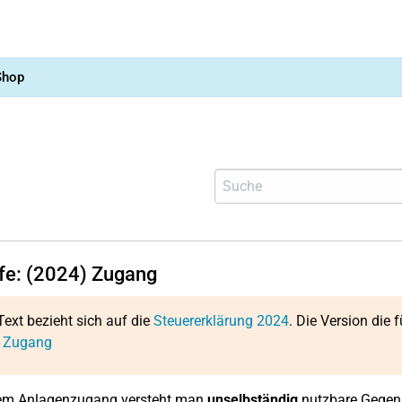
Shop
lfe: (2024) Zugang
Text bezieht sich auf die
Steuererklärung 2024
. Die Version die f
: Zugang
nem Anlagenzugang versteht man
unselbständig
nutzbare Gegens