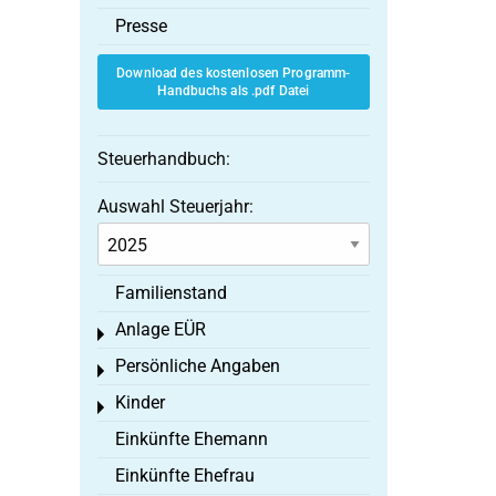
Presse
Download des kostenlosen Programm-
Handbuchs als .pdf Datei
Steuerhandbuch:
Auswahl Steuerjahr:
Familienstand
Anlage EÜR
Toggle menu
Persönliche Angaben
Toggle menu
Kinder
Toggle menu
Einkünfte Ehemann
Einkünfte Ehefrau