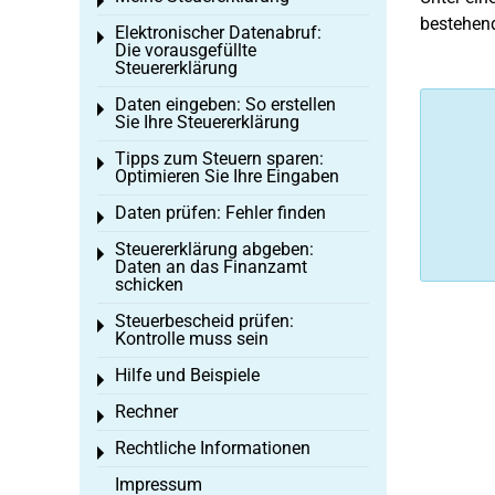
Toggle menu
bestehend
Elektronischer Datenabruf:
Toggle menu
Die vorausgefüllte
Steuererklärung
Daten eingeben: So erstellen
Toggle menu
Sie Ihre Steuererklärung
Tipps zum Steuern sparen:
Toggle menu
Optimieren Sie Ihre Eingaben
Daten prüfen: Fehler finden
Toggle menu
Steuererklärung abgeben:
Toggle menu
Daten an das Finanzamt
schicken
Steuerbescheid prüfen:
Toggle menu
Kontrolle muss sein
Hilfe und Beispiele
Toggle menu
Rechner
Toggle menu
Rechtliche Informationen
Toggle menu
Impressum