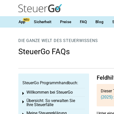
NEU
App
Sicherheit
Preise
FAQ
Blog
DIE GANZE WELT DES STEUERWISSENS
SteuerGo FAQs
Feldhi
SteuerGo Programmhandbuch:
Dieser 
Willkommen bei SteuerGo
Toggle menu
(2025)
Übersicht: So verwalten Sie
Toggle menu
Ihre Steuerfälle
Meine Steuererklärung
Unter ei