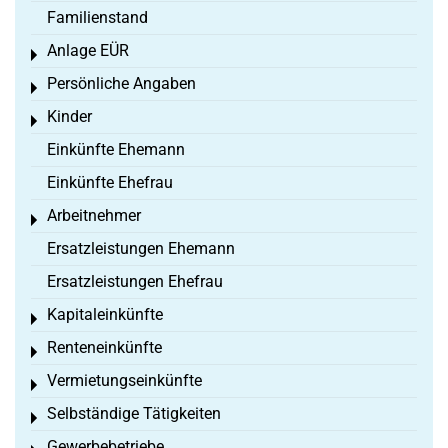
Familienstand
Anlage EÜR
Toggle menu
Persönliche Angaben
Toggle menu
Kinder
Toggle menu
Einkünfte Ehemann
Einkünfte Ehefrau
Arbeitnehmer
Toggle menu
Ersatzleistungen Ehemann
Ersatzleistungen Ehefrau
Kapitaleinkünfte
Toggle menu
Renteneinkünfte
Toggle menu
Vermietungseinkünfte
Toggle menu
Selbständige Tätigkeiten
Toggle menu
Gewerbebetriebe