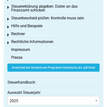
Steuererklärung abgeben: Daten an das
Toggle menu
Finanzamt schicken
Steuerbescheid prüfen: Kontrolle muss sein
Toggle menu
Hilfe und Beispiele
Toggle menu
Rechner
Toggle menu
Rechtliche Informationen
Toggle menu
Impressum
Presse
Download des kostenlosen Programm-Handbuchs als .pdf Datei
Steuerhandbuch:
Auswahl Steuerjahr: