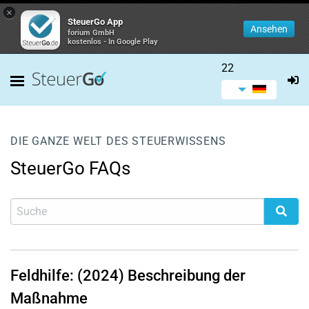
×
SteuerGo App
Ansehen
forium GmbH
kostenlos - In Google Play
22
DIE GANZE WELT DES STEUERWISSENS
SteuerGo FAQs
Feldhilfe: (2024) Beschreibung der
Maßnahme