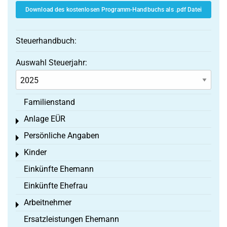
Download des kostenlosen Programm-Handbuchs als .pdf Datei
Steuerhandbuch:
Auswahl Steuerjahr:
Familienstand
Anlage EÜR
Toggle menu
Persönliche Angaben
Toggle menu
Kinder
Toggle menu
Einkünfte Ehemann
Einkünfte Ehefrau
Arbeitnehmer
Toggle menu
Ersatzleistungen Ehemann