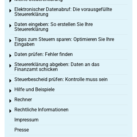
Toggle menu
Elektronischer Datenabruf: Die vorausgefüllte
Toggle menu
Steuererklärung
Daten eingeben: So erstellen Sie Ihre
Toggle menu
Steuererklärung
Tipps zum Steuern sparen: Optimieren Sie Ihre
Toggle menu
Eingaben
Daten prüfen: Fehler finden
Toggle menu
Steuererklärung abgeben: Daten an das
Toggle menu
Finanzamt schicken
Steuerbescheid prüfen: Kontrolle muss sein
Toggle menu
Hilfe und Beispiele
Toggle menu
Rechner
Toggle menu
Rechtliche Informationen
Toggle menu
Impressum
Presse