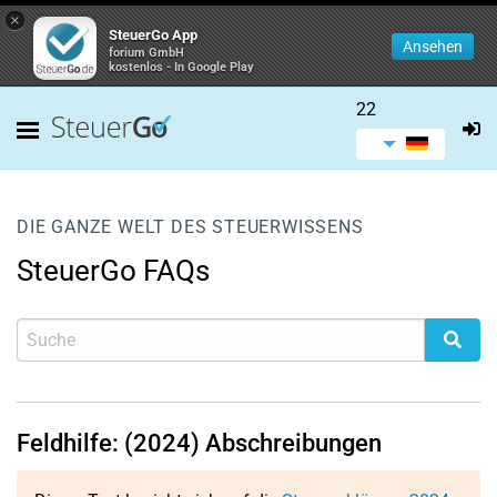
×
SteuerGo App
Ansehen
forium GmbH
kostenlos - In Google Play
22
DIE GANZE WELT DES STEUERWISSENS
SteuerGo FAQs
Feldhilfe: (2024) Abschreibungen