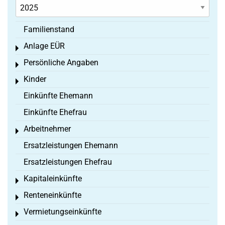
Familienstand
Anlage EÜR
Toggle menu
Persönliche Angaben
Toggle menu
Kinder
Toggle menu
Einkünfte Ehemann
Einkünfte Ehefrau
Arbeitnehmer
Toggle menu
Ersatzleistungen Ehemann
Ersatzleistungen Ehefrau
Kapitaleinkünfte
Toggle menu
Renteneinkünfte
Toggle menu
Vermietungseinkünfte
Toggle menu