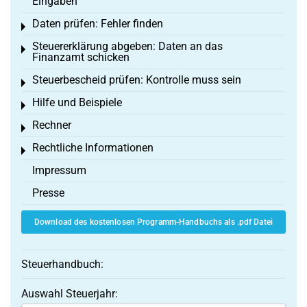
Eingaben
Daten prüfen: Fehler finden
Toggle menu
Steuererklärung abgeben: Daten an das
Toggle menu
Finanzamt schicken
Steuerbescheid prüfen: Kontrolle muss sein
Toggle menu
Hilfe und Beispiele
Toggle menu
Rechner
Toggle menu
Rechtliche Informationen
Toggle menu
Impressum
Presse
Download des kostenlosen Programm-Handbuchs als .pdf Datei
Steuerhandbuch:
Auswahl Steuerjahr: