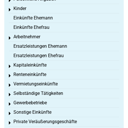
Toggle menu
Kinder
Toggle menu
Einkünfte Ehemann
Einkünfte Ehefrau
Arbeitnehmer
Toggle menu
Ersatzleistungen Ehemann
Ersatzleistungen Ehefrau
Kapitaleinkünfte
Toggle menu
Renteneinkünfte
Toggle menu
Vermietungseinkünfte
Toggle menu
Selbständige Tätigkeiten
Toggle menu
Gewerbebetriebe
Toggle menu
Sonstige Einkünfte
Toggle menu
Private Veräußerungsgeschäfte
Toggle menu