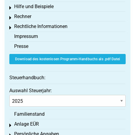
Hilfe und Beispiele
Toggle menu
Rechner
Toggle menu
Rechtliche Informationen
Toggle menu
Impressum
Presse
Download des kostenlosen Programm-Handbuchs als .pdf Datei
Steuerhandbuch:
Auswahl Steuerjahr:
Familienstand
Anlage EÜR
Toggle menu
Persönliche Angaben