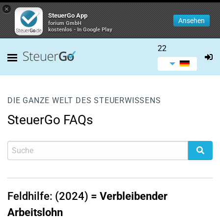
×
SteuerGo App
Ansehen
forium GmbH
kostenlos - In Google Play
22
DIE GANZE WELT DES STEUERWISSENS
SteuerGo FAQs
Feldhilfe: (2024)
=
Verbleibender
Arbeitslohn