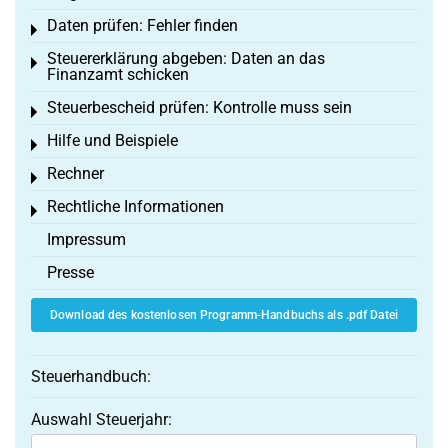
Daten prüfen: Fehler finden
Toggle menu
Steuererklärung abgeben: Daten an das
Toggle menu
Finanzamt schicken
Steuerbescheid prüfen: Kontrolle muss sein
Toggle menu
Hilfe und Beispiele
Toggle menu
Rechner
Toggle menu
Rechtliche Informationen
Toggle menu
Impressum
Presse
Download des kostenlosen Programm-Handbuchs als .pdf Datei
Steuerhandbuch:
Auswahl Steuerjahr: