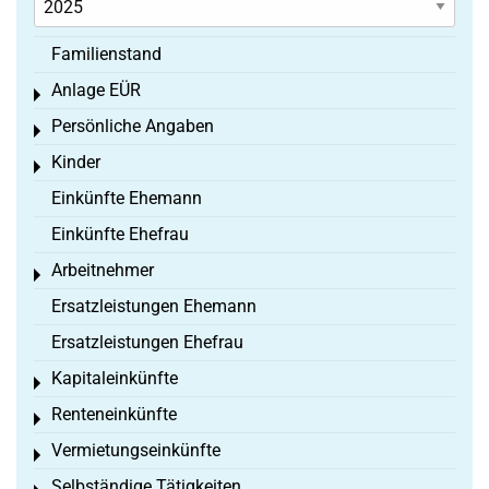
Familienstand
Anlage EÜR
Toggle menu
Persönliche Angaben
Toggle menu
Kinder
Toggle menu
Einkünfte Ehemann
Einkünfte Ehefrau
Arbeitnehmer
Toggle menu
Ersatzleistungen Ehemann
Ersatzleistungen Ehefrau
Kapitaleinkünfte
Toggle menu
Renteneinkünfte
Toggle menu
Vermietungseinkünfte
Toggle menu
Selbständige Tätigkeiten