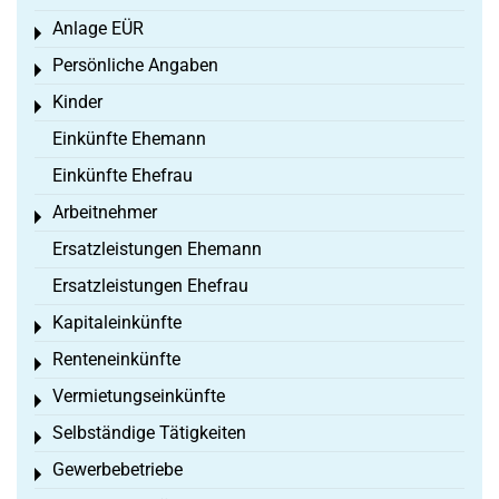
Anlage EÜR
Toggle menu
Persönliche Angaben
Toggle menu
Kinder
Toggle menu
Einkünfte Ehemann
Einkünfte Ehefrau
Arbeitnehmer
Toggle menu
Ersatzleistungen Ehemann
Ersatzleistungen Ehefrau
Kapitaleinkünfte
Toggle menu
Renteneinkünfte
Toggle menu
Vermietungseinkünfte
Toggle menu
Selbständige Tätigkeiten
Toggle menu
Gewerbebetriebe
Toggle menu