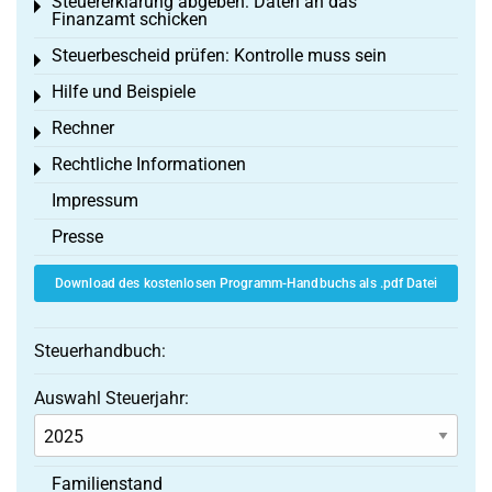
Steuererklärung abgeben: Daten an das
Toggle menu
Finanzamt schicken
Steuerbescheid prüfen: Kontrolle muss sein
Toggle menu
Hilfe und Beispiele
Toggle menu
Rechner
Toggle menu
Rechtliche Informationen
Toggle menu
Impressum
Presse
Download des kostenlosen Programm-Handbuchs als .pdf Datei
Steuerhandbuch:
Auswahl Steuerjahr:
Familienstand