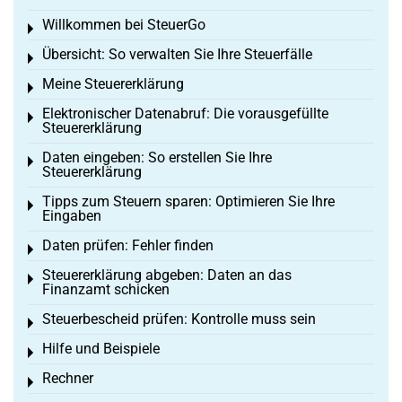
Willkommen bei SteuerGo
Toggle menu
Übersicht: So verwalten Sie Ihre Steuerfälle
Toggle menu
Meine Steuererklärung
Toggle menu
Elektronischer Datenabruf: Die vorausgefüllte
Toggle menu
Steuererklärung
Daten eingeben: So erstellen Sie Ihre
Toggle menu
Steuererklärung
Tipps zum Steuern sparen: Optimieren Sie Ihre
Toggle menu
Eingaben
Daten prüfen: Fehler finden
Toggle menu
Steuererklärung abgeben: Daten an das
Toggle menu
Finanzamt schicken
Steuerbescheid prüfen: Kontrolle muss sein
Toggle menu
Hilfe und Beispiele
Toggle menu
Rechner
Toggle menu