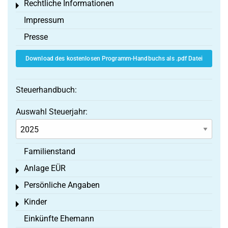
Rechtliche Informationen
Toggle menu
Impressum
Presse
Download des kostenlosen Programm-Handbuchs als .pdf Datei
Steuerhandbuch:
Auswahl Steuerjahr:
Familienstand
Anlage EÜR
Toggle menu
Persönliche Angaben
Toggle menu
Kinder
Toggle menu
Einkünfte Ehemann