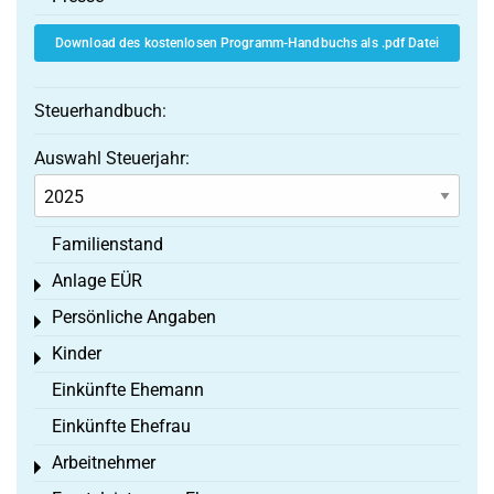
Download des kostenlosen Programm-Handbuchs als .pdf Datei
Steuerhandbuch:
Auswahl Steuerjahr:
Familienstand
Anlage EÜR
Toggle menu
Persönliche Angaben
Toggle menu
Kinder
Toggle menu
Einkünfte Ehemann
Einkünfte Ehefrau
Arbeitnehmer
Toggle menu