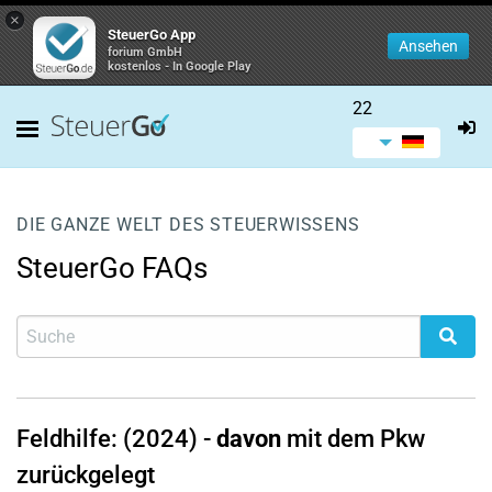
×
SteuerGo App
Ansehen
forium GmbH
kostenlos - In Google Play
22
DIE GANZE WELT DES STEUERWISSENS
SteuerGo FAQs
Feldhilfe: (2024)
-
davon
mit dem Pkw
zurückgelegt