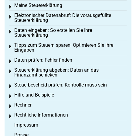
Meine Steuererklärung
Toggle menu
Elektronischer Datenabruf: Die vorausgefüllte
Toggle menu
Steuererklärung
Daten eingeben: So erstellen Sie Ihre
Toggle menu
Steuererklärung
Tipps zum Steuern sparen: Optimieren Sie Ihre
Toggle menu
Eingaben
Daten prüfen: Fehler finden
Toggle menu
Steuererklärung abgeben: Daten an das
Toggle menu
Finanzamt schicken
Steuerbescheid prüfen: Kontrolle muss sein
Toggle menu
Hilfe und Beispiele
Toggle menu
Rechner
Toggle menu
Rechtliche Informationen
Toggle menu
Impressum
Presse