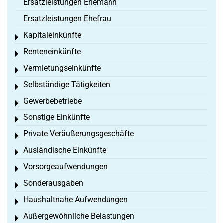
Ersatzleistungen Ehemann
Ersatzleistungen Ehefrau
Kapitaleinkünfte
Toggle menu
Renteneinkünfte
Toggle menu
Vermietungseinkünfte
Toggle menu
Selbständige Tätigkeiten
Toggle menu
Gewerbebetriebe
Toggle menu
Sonstige Einkünfte
Toggle menu
Private Veräußerungsgeschäfte
Toggle menu
Ausländische Einkünfte
Toggle menu
Vorsorgeaufwendungen
Toggle menu
Sonderausgaben
Toggle menu
Haushaltnahe Aufwendungen
Toggle menu
Außergewöhnliche Belastungen
Toggle menu