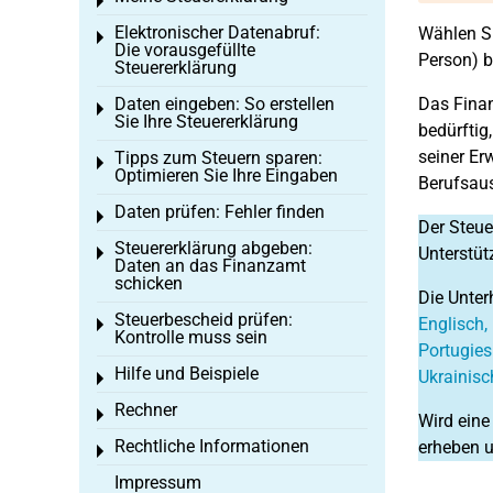
Toggle menu
Elektronischer Datenabruf:
Wählen Si
Toggle menu
Die vorausgefüllte
Person) b
Steuererklärung
Daten eingeben: So erstellen
Das Finan
Toggle menu
Sie Ihre Steuererklärung
bedürftig
seiner Er
Tipps zum Steuern sparen:
Toggle menu
Optimieren Sie Ihre Eingaben
Berufsaus
Daten prüfen: Fehler finden
Toggle menu
Der Steue
Steuererklärung abgeben:
Unterstüt
Toggle menu
Daten an das Finanzamt
schicken
Die Unter
Steuerbescheid prüfen:
Englisch, 
Toggle menu
Kontrolle muss sein
Portugies
Hilfe und Beispiele
Ukrainisc
Toggle menu
Rechner
Toggle menu
Wird eine
Rechtliche Informationen
erheben u
Toggle menu
Impressum