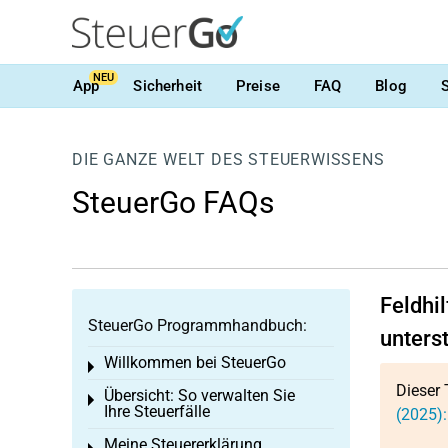
NEU
App
Sicherheit
Preise
FAQ
Blog
DIE GANZE WELT DES STEUERWISSENS
SteuerGo FAQs
Feldhil
SteuerGo Programmhandbuch:
unters
Willkommen bei SteuerGo
Toggle menu
Dieser 
Übersicht: So verwalten Sie
Toggle menu
Ihre Steuerfälle
(2025):
Meine Steuererklärung