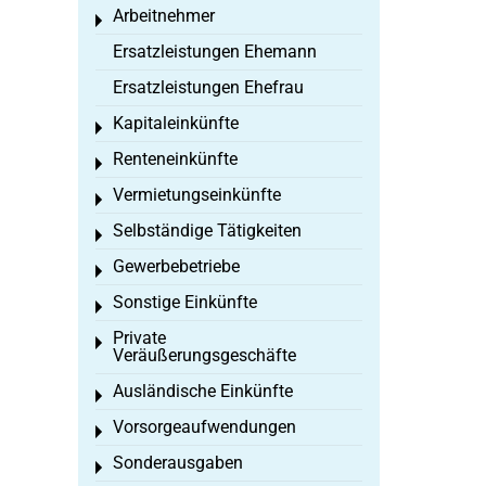
Arbeitnehmer
Toggle menu
Ersatzleistungen Ehemann
Ersatzleistungen Ehefrau
Kapitaleinkünfte
Toggle menu
Renteneinkünfte
Toggle menu
Vermietungseinkünfte
Toggle menu
Selbständige Tätigkeiten
Toggle menu
Gewerbebetriebe
Toggle menu
Sonstige Einkünfte
Toggle menu
Private
Toggle menu
Veräußerungsgeschäfte
Ausländische Einkünfte
Toggle menu
Vorsorgeaufwendungen
Toggle menu
Sonderausgaben
Toggle menu