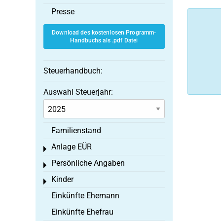
Presse
Download des kostenlosen Programm-
Handbuchs als .pdf Datei
Steuerhandbuch:
Auswahl Steuerjahr:
Familienstand
Anlage EÜR
Toggle menu
Persönliche Angaben
Toggle menu
Kinder
Toggle menu
Einkünfte Ehemann
Einkünfte Ehefrau