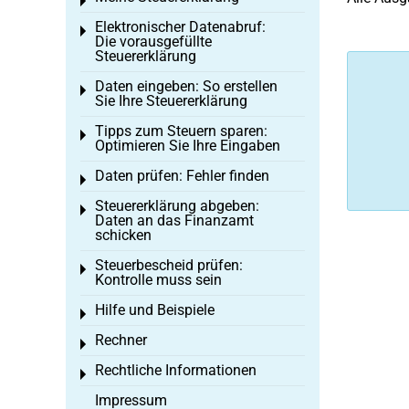
Toggle menu
Elektronischer Datenabruf:
Toggle menu
Die vorausgefüllte
Steuererklärung
Daten eingeben: So erstellen
Toggle menu
Sie Ihre Steuererklärung
Tipps zum Steuern sparen:
Toggle menu
Optimieren Sie Ihre Eingaben
Daten prüfen: Fehler finden
Toggle menu
Steuererklärung abgeben:
Toggle menu
Daten an das Finanzamt
schicken
Steuerbescheid prüfen:
Toggle menu
Kontrolle muss sein
Hilfe und Beispiele
Toggle menu
Rechner
Toggle menu
Rechtliche Informationen
Toggle menu
Impressum