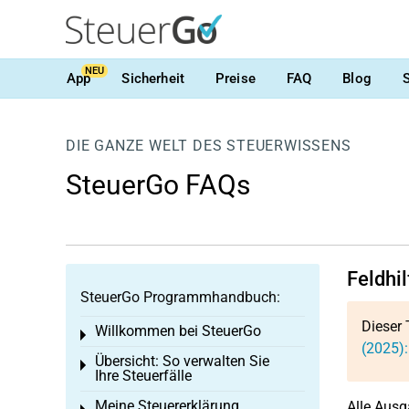
NEU
App
Sicherheit
Preise
FAQ
Blog
DIE GANZE WELT DES STEUERWISSENS
SteuerGo FAQs
Feldhi
SteuerGo Programmhandbuch:
Dieser 
Willkommen bei SteuerGo
Toggle menu
(2025)
Übersicht: So verwalten Sie
Toggle menu
Ihre Steuerfälle
Meine Steuererklärung
Alle Ausg