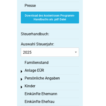
Presse
Download des kostenlosen Programm-
Handbuchs als .pdf Datei
Steuerhandbuch:
Auswahl Steuerjahr:
Familienstand
Anlage EÜR
Toggle menu
Persönliche Angaben
Toggle menu
Kinder
Toggle menu
Einkünfte Ehemann
Einkünfte Ehefrau