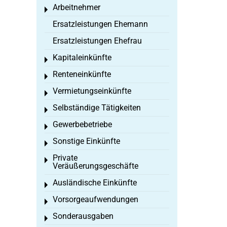
Arbeitnehmer
Toggle menu
Ersatzleistungen Ehemann
Ersatzleistungen Ehefrau
Kapitaleinkünfte
Toggle menu
Renteneinkünfte
Toggle menu
Vermietungseinkünfte
Toggle menu
Selbständige Tätigkeiten
Toggle menu
Gewerbebetriebe
Toggle menu
Sonstige Einkünfte
Toggle menu
Private
Toggle menu
Veräußerungsgeschäfte
Ausländische Einkünfte
Toggle menu
Vorsorgeaufwendungen
Toggle menu
Sonderausgaben
Toggle menu