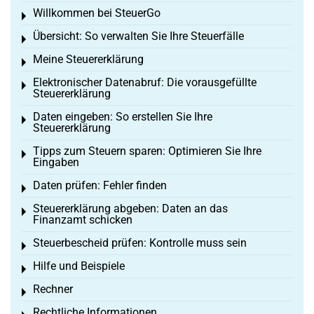
Willkommen bei SteuerGo
Toggle menu
Übersicht: So verwalten Sie Ihre Steuerfälle
Toggle menu
Meine Steuererklärung
Toggle menu
Elektronischer Datenabruf: Die vorausgefüllte
Toggle menu
Steuererklärung
Daten eingeben: So erstellen Sie Ihre
Toggle menu
Steuererklärung
Tipps zum Steuern sparen: Optimieren Sie Ihre
Toggle menu
Eingaben
Daten prüfen: Fehler finden
Toggle menu
Steuererklärung abgeben: Daten an das
Toggle menu
Finanzamt schicken
Steuerbescheid prüfen: Kontrolle muss sein
Toggle menu
Hilfe und Beispiele
Toggle menu
Rechner
Toggle menu
Rechtliche Informationen