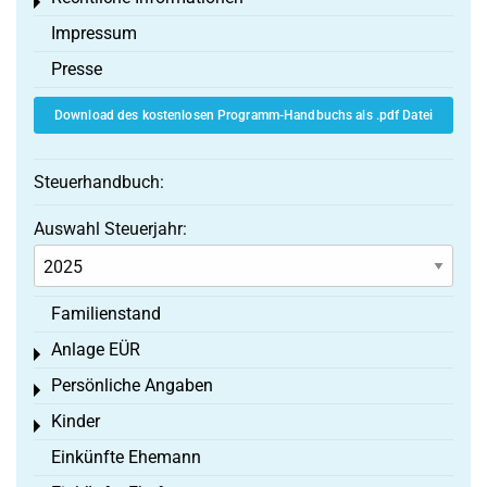
Toggle menu
Impressum
Presse
Download des kostenlosen Programm-Handbuchs als .pdf Datei
Steuerhandbuch:
Auswahl Steuerjahr:
Familienstand
Anlage EÜR
Toggle menu
Persönliche Angaben
Toggle menu
Kinder
Toggle menu
Einkünfte Ehemann