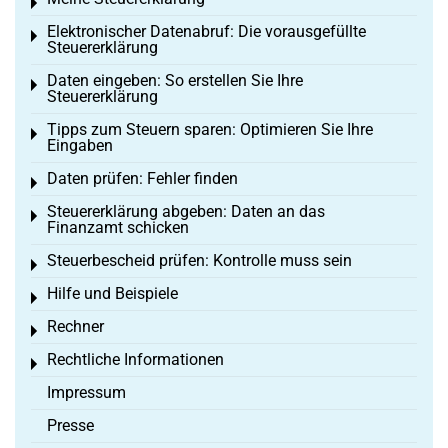
Toggle menu
Elektronischer Datenabruf: Die vorausgefüllte
Toggle menu
Steuererklärung
Daten eingeben: So erstellen Sie Ihre
Toggle menu
Steuererklärung
Tipps zum Steuern sparen: Optimieren Sie Ihre
Toggle menu
Eingaben
Daten prüfen: Fehler finden
Toggle menu
Steuererklärung abgeben: Daten an das
Toggle menu
Finanzamt schicken
Steuerbescheid prüfen: Kontrolle muss sein
Toggle menu
Hilfe und Beispiele
Toggle menu
Rechner
Toggle menu
Rechtliche Informationen
Toggle menu
Impressum
Presse