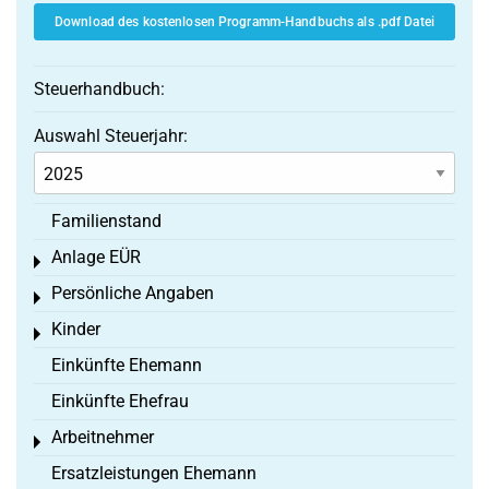
Download des kostenlosen Programm-Handbuchs als .pdf Datei
Steuerhandbuch:
Auswahl Steuerjahr:
Familienstand
Anlage EÜR
Toggle menu
Persönliche Angaben
Toggle menu
Kinder
Toggle menu
Einkünfte Ehemann
Einkünfte Ehefrau
Arbeitnehmer
Toggle menu
Ersatzleistungen Ehemann