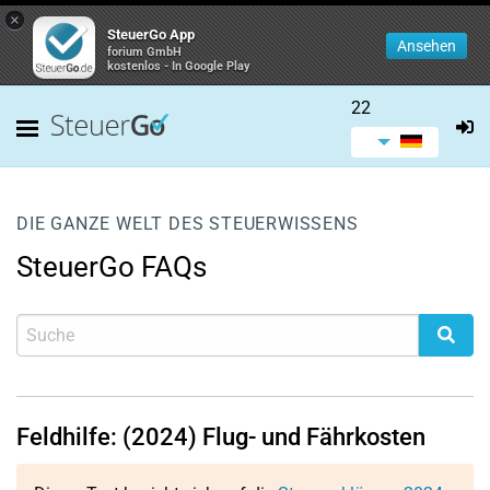
×
SteuerGo App
Ansehen
forium GmbH
kostenlos - In Google Play
22
DIE GANZE WELT DES STEUERWISSENS
SteuerGo FAQs
Feldhilfe: (2024) Flug- und Fährkosten