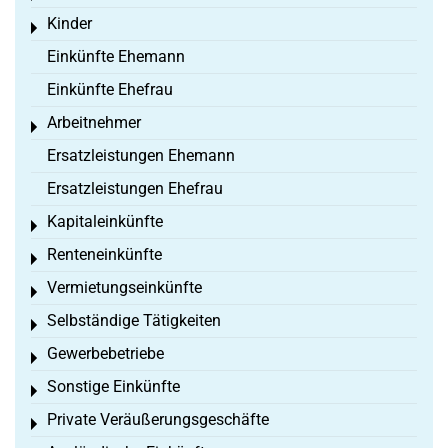
Kinder
Toggle menu
Einkünfte Ehemann
Einkünfte Ehefrau
Arbeitnehmer
Toggle menu
Ersatzleistungen Ehemann
Ersatzleistungen Ehefrau
Kapitaleinkünfte
Toggle menu
Renteneinkünfte
Toggle menu
Vermietungseinkünfte
Toggle menu
Selbständige Tätigkeiten
Toggle menu
Gewerbebetriebe
Toggle menu
Sonstige Einkünfte
Toggle menu
Private Veräußerungsgeschäfte
Toggle menu