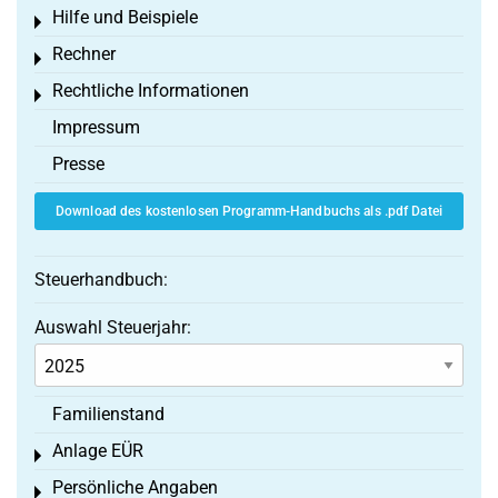
Hilfe und Beispiele
Toggle menu
Rechner
Toggle menu
Rechtliche Informationen
Toggle menu
Impressum
Presse
Download des kostenlosen Programm-Handbuchs als .pdf Datei
Steuerhandbuch:
Auswahl Steuerjahr:
Familienstand
Anlage EÜR
Toggle menu
Persönliche Angaben
Toggle menu