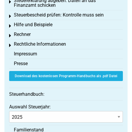
Steuererklärung abgeben: Daten an das
Toggle menu
Finanzamt schicken
Steuerbescheid prüfen: Kontrolle muss sein
Toggle menu
Hilfe und Beispiele
Toggle menu
Rechner
Toggle menu
Rechtliche Informationen
Toggle menu
Impressum
Presse
Download des kostenlosen Programm-Handbuchs als .pdf Datei
Steuerhandbuch:
Auswahl Steuerjahr:
Familienstand