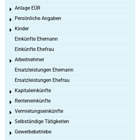
Anlage EÜR
Toggle menu
Persönliche Angaben
Toggle menu
Kinder
Toggle menu
Einkünfte Ehemann
Einkünfte Ehefrau
Arbeitnehmer
Toggle menu
Ersatzleistungen Ehemann
Ersatzleistungen Ehefrau
Kapitaleinkünfte
Toggle menu
Renteneinkünfte
Toggle menu
Vermietungseinkünfte
Toggle menu
Selbständige Tätigkeiten
Toggle menu
Gewerbebetriebe
Toggle menu