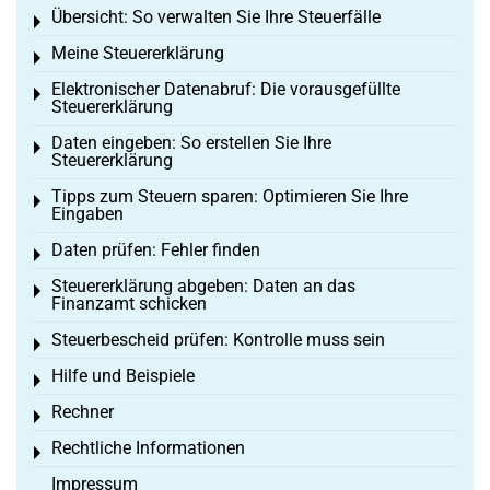
Übersicht: So verwalten Sie Ihre Steuerfälle
Toggle menu
Meine Steuererklärung
Toggle menu
Elektronischer Datenabruf: Die vorausgefüllte
Toggle menu
Steuererklärung
Daten eingeben: So erstellen Sie Ihre
Toggle menu
Steuererklärung
Tipps zum Steuern sparen: Optimieren Sie Ihre
Toggle menu
Eingaben
Daten prüfen: Fehler finden
Toggle menu
Steuererklärung abgeben: Daten an das
Toggle menu
Finanzamt schicken
Steuerbescheid prüfen: Kontrolle muss sein
Toggle menu
Hilfe und Beispiele
Toggle menu
Rechner
Toggle menu
Rechtliche Informationen
Toggle menu
Impressum