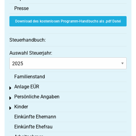
Presse
Download des kostenlosen Programm-Handbuchs als .pdf Datei
Steuerhandbuch:
Auswahl Steuerjahr:
Familienstand
Anlage EÜR
Toggle menu
Persönliche Angaben
Toggle menu
Kinder
Toggle menu
Einkünfte Ehemann
Einkünfte Ehefrau