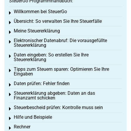
SteuerGo Programmhandbuch:
Willkommen bei SteuerGo
Toggle menu
Übersicht: So verwalten Sie Ihre Steuerfälle
Toggle menu
Meine Steuererklärung
Toggle menu
Elektronischer Datenabruf: Die vorausgefüllte
Toggle menu
Steuererklärung
Daten eingeben: So erstellen Sie Ihre
Toggle menu
Steuererklärung
Tipps zum Steuern sparen: Optimieren Sie Ihre
Toggle menu
Eingaben
Daten prüfen: Fehler finden
Toggle menu
Steuererklärung abgeben: Daten an das
Toggle menu
Finanzamt schicken
Steuerbescheid prüfen: Kontrolle muss sein
Toggle menu
Hilfe und Beispiele
Toggle menu
Rechner
Toggle menu