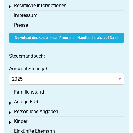
Rechtliche Informationen
Toggle menu
Impressum
Presse
Download des kostenlosen Programm-Handbuchs als .pdf Datei
Steuerhandbuch:
Auswahl Steuerjahr:
Familienstand
Anlage EÜR
Toggle menu
Persönliche Angaben
Toggle menu
Kinder
Toggle menu
Einkünfte Ehemann