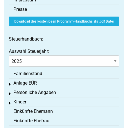
Presse
Download des kostenlosen Programm-Handbuchs als .pdf Datei
Steuerhandbuch:
Auswahl Steuerjahr:
Familienstand
Anlage EÜR
Toggle menu
Persönliche Angaben
Toggle menu
Kinder
Toggle menu
Einkünfte Ehemann
Einkünfte Ehefrau