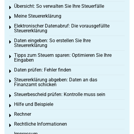
Übersicht: So verwalten Sie Ihre Steuerfälle
Toggle menu
Meine Steuererklärung
Toggle menu
Elektronischer Datenabruf: Die vorausgefüllte
Toggle menu
Steuererklärung
Daten eingeben: So erstellen Sie Ihre
Toggle menu
Steuererklärung
Tipps zum Steuern sparen: Optimieren Sie Ihre
Toggle menu
Eingaben
Daten prüfen: Fehler finden
Toggle menu
Steuererklärung abgeben: Daten an das
Toggle menu
Finanzamt schicken
Steuerbescheid prüfen: Kontrolle muss sein
Toggle menu
Hilfe und Beispiele
Toggle menu
Rechner
Toggle menu
Rechtliche Informationen
Toggle menu
Impressum