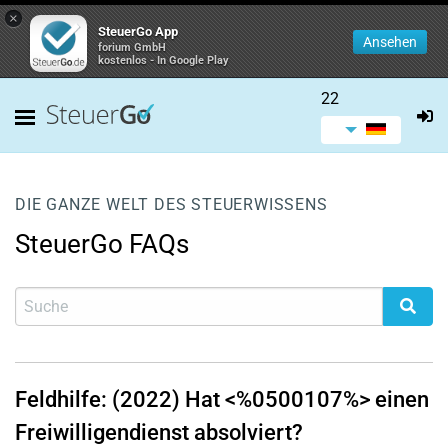
×
SteuerGo App
Ansehen
forium GmbH
kostenlos - In Google Play
22
DIE GANZE WELT DES STEUERWISSENS
SteuerGo FAQs
Feldhilfe: (2022) Hat <%0500107%> einen
Freiwilligendienst absolviert?