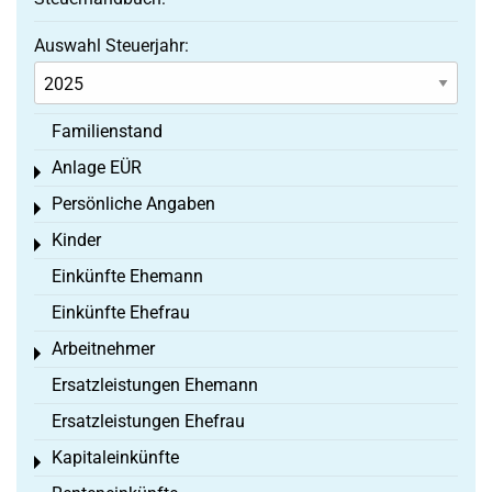
Auswahl Steuerjahr:
Familienstand
Anlage EÜR
Toggle menu
Persönliche Angaben
Toggle menu
Kinder
Toggle menu
Einkünfte Ehemann
Einkünfte Ehefrau
Arbeitnehmer
Toggle menu
Ersatzleistungen Ehemann
Ersatzleistungen Ehefrau
Kapitaleinkünfte
Toggle menu