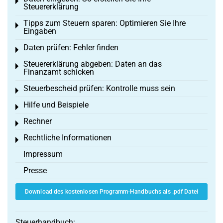
Toggle menu
Steuererklärung
Tipps zum Steuern sparen: Optimieren Sie Ihre
Toggle menu
Eingaben
Daten prüfen: Fehler finden
Toggle menu
Steuererklärung abgeben: Daten an das
Toggle menu
Finanzamt schicken
Steuerbescheid prüfen: Kontrolle muss sein
Toggle menu
Hilfe und Beispiele
Toggle menu
Rechner
Toggle menu
Rechtliche Informationen
Toggle menu
Impressum
Presse
Download des kostenlosen Programm-Handbuchs als .pdf Datei
Steuerhandbuch: