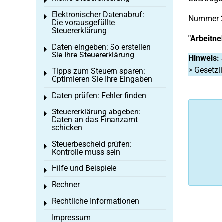
Toggle menu
Elektronischer Datenabruf:
Toggle menu
Nummer 
Die vorausgefüllte
Steuererklärung
"Arbeitn
Daten eingeben: So erstellen
Toggle menu
Sie Ihre Steuererklärung
Hinweis:
> Gesetzl
Tipps zum Steuern sparen:
Toggle menu
Optimieren Sie Ihre Eingaben
Daten prüfen: Fehler finden
Toggle menu
Steuererklärung abgeben:
Toggle menu
Daten an das Finanzamt
schicken
Steuerbescheid prüfen:
Toggle menu
Kontrolle muss sein
Hilfe und Beispiele
Toggle menu
Rechner
Toggle menu
Rechtliche Informationen
Toggle menu
Impressum