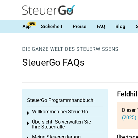
NEU
App
Sicherheit
Preise
FAQ
Blog
DIE GANZE WELT DES STEUERWISSENS
SteuerGo FAQs
Feldhi
SteuerGo Programmhandbuch:
Dieser 
Willkommen bei SteuerGo
Toggle menu
(2025)
Übersicht: So verwalten Sie
Toggle menu
Ihre Steuerfälle
Meine Steuererklärung
Übertrage