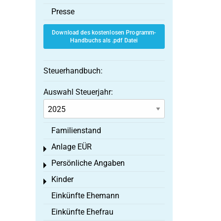
Presse
Download des kostenlosen Programm-
Handbuchs als .pdf Datei
Steuerhandbuch:
Auswahl Steuerjahr:
Familienstand
Anlage EÜR
Toggle menu
Persönliche Angaben
Toggle menu
Kinder
Toggle menu
Einkünfte Ehemann
Einkünfte Ehefrau