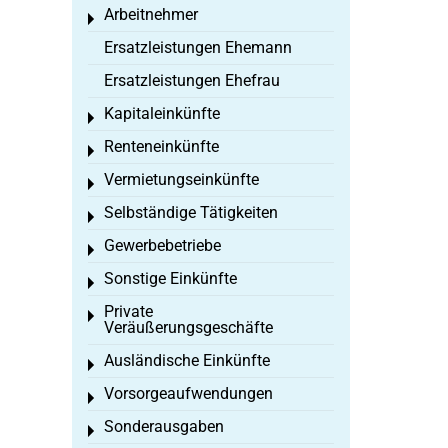
Arbeitnehmer
Toggle menu
Ersatzleistungen Ehemann
Ersatzleistungen Ehefrau
Kapitaleinkünfte
Toggle menu
Renteneinkünfte
Toggle menu
Vermietungseinkünfte
Toggle menu
Selbständige Tätigkeiten
Toggle menu
Gewerbebetriebe
Toggle menu
Sonstige Einkünfte
Toggle menu
Private
Toggle menu
Veräußerungsgeschäfte
Ausländische Einkünfte
Toggle menu
Vorsorgeaufwendungen
Toggle menu
Sonderausgaben
Toggle menu