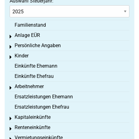
Auswahl Steuerjahr:
Familienstand
Anlage EÜR
Toggle menu
Persönliche Angaben
Toggle menu
Kinder
Toggle menu
Einkünfte Ehemann
Einkünfte Ehefrau
Arbeitnehmer
Toggle menu
Ersatzleistungen Ehemann
Ersatzleistungen Ehefrau
Kapitaleinkünfte
Toggle menu
Renteneinkünfte
Toggle menu
Vermietungseinkünfte