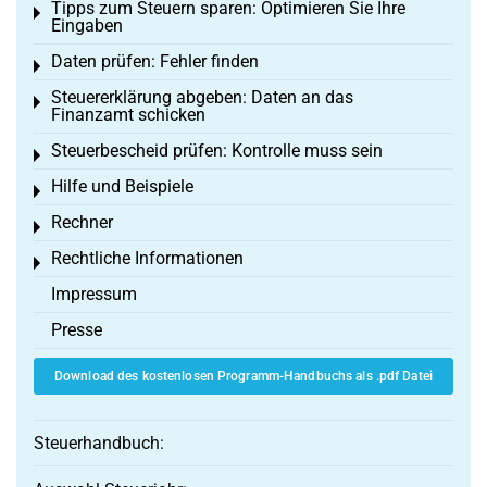
Tipps zum Steuern sparen: Optimieren Sie Ihre
Toggle menu
Eingaben
Daten prüfen: Fehler finden
Toggle menu
Steuererklärung abgeben: Daten an das
Toggle menu
Finanzamt schicken
Steuerbescheid prüfen: Kontrolle muss sein
Toggle menu
Hilfe und Beispiele
Toggle menu
Rechner
Toggle menu
Rechtliche Informationen
Toggle menu
Impressum
Presse
Download des kostenlosen Programm-Handbuchs als .pdf Datei
Steuerhandbuch: