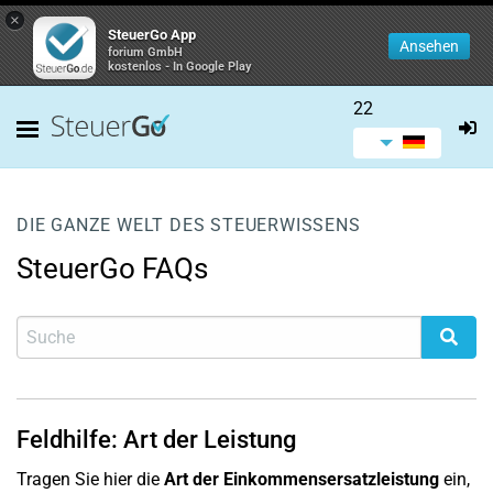
×
SteuerGo App
Ansehen
forium GmbH
kostenlos - In Google Play
22
DIE GANZE WELT DES STEUERWISSENS
SteuerGo FAQs
Feldhilfe: Art der Leistung
Tragen Sie hier die
Art der Einkommensersatzleistung
ein,