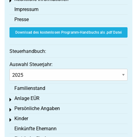
Toggle menu
Impressum
Presse
Download des kostenlosen Programm-Handbuchs als .pdf Datei
Steuerhandbuch:
Auswahl Steuerjahr:
Familienstand
Anlage EÜR
Toggle menu
Persönliche Angaben
Toggle menu
Kinder
Toggle menu
Einkünfte Ehemann