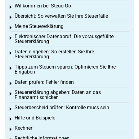
Willkommen bei SteuerGo
Toggle menu
Übersicht: So verwalten Sie Ihre Steuerfälle
Toggle menu
Meine Steuererklärung
Toggle menu
Elektronischer Datenabruf: Die vorausgefüllte
Toggle menu
Steuererklärung
Daten eingeben: So erstellen Sie Ihre
Toggle menu
Steuererklärung
Tipps zum Steuern sparen: Optimieren Sie Ihre
Toggle menu
Eingaben
Daten prüfen: Fehler finden
Toggle menu
Steuererklärung abgeben: Daten an das
Toggle menu
Finanzamt schicken
Steuerbescheid prüfen: Kontrolle muss sein
Toggle menu
Hilfe und Beispiele
Toggle menu
Rechner
Toggle menu
Rechtliche Informationen