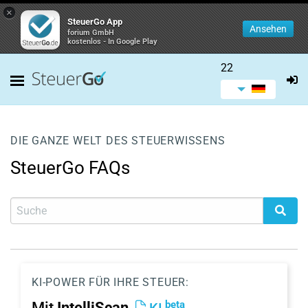
×
SteuerGo App
Ansehen
forium GmbH
kostenlos - In Google Play
22
DIE GANZE WELT DES STEUERWISSENS
SteuerGo FAQs
KI-POWER FÜR IHRE STEUER:
beta
Mit
IntelliScan