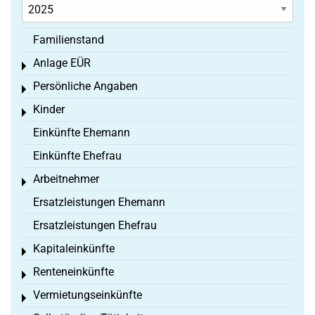
Familienstand
Anlage EÜR
Toggle menu
Persönliche Angaben
Toggle menu
Kinder
Toggle menu
Einkünfte Ehemann
Einkünfte Ehefrau
Arbeitnehmer
Toggle menu
Ersatzleistungen Ehemann
Ersatzleistungen Ehefrau
Kapitaleinkünfte
Toggle menu
Renteneinkünfte
Toggle menu
Vermietungseinkünfte
Toggle menu