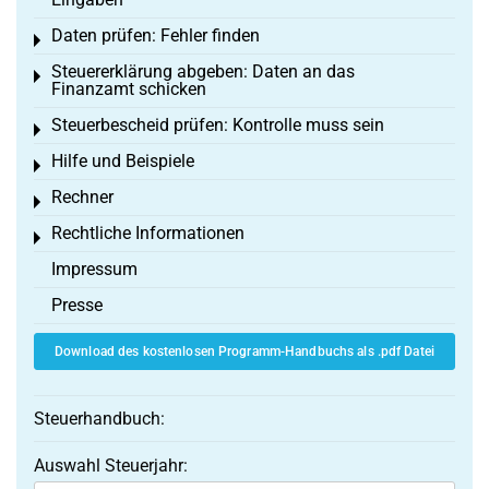
Daten prüfen: Fehler finden
Toggle menu
Steuererklärung abgeben: Daten an das
Toggle menu
Finanzamt schicken
Steuerbescheid prüfen: Kontrolle muss sein
Toggle menu
Hilfe und Beispiele
Toggle menu
Rechner
Toggle menu
Rechtliche Informationen
Toggle menu
Impressum
Presse
Download des kostenlosen Programm-Handbuchs als .pdf Datei
Steuerhandbuch:
Auswahl Steuerjahr: