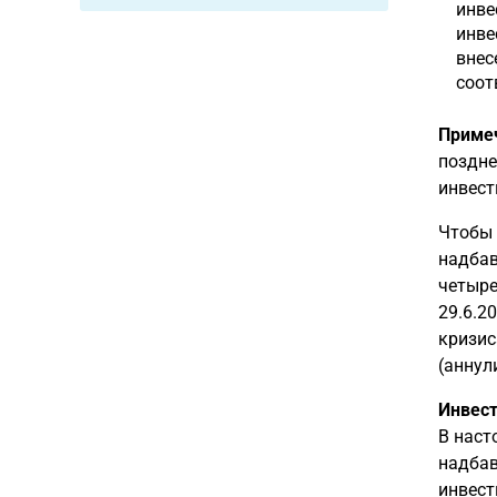
инве
инве
внес
соотв
Приме
поздне
инвест
Чтобы 
надбав
четыре
29.6.2
кризис
(аннул
Инвест
В наст
надбав
инвест