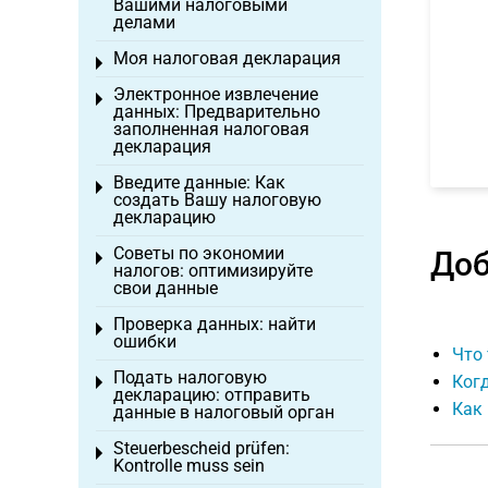
Вашими налоговыми
делами
Моя налоговая декларация
Toggle menu
Электронное извлечение
Toggle menu
данных: Предварительно
заполненная налоговая
декларация
Введите данные: Как
Toggle menu
создать Вашу налоговую
декларацию
Советы по экономии
Доб
Toggle menu
налогов: оптимизируйте
свои данные
Проверка данных: найти
Toggle menu
ошибки
Что 
Подать налоговую
Ког
Toggle menu
декларацию: отправить
Как
данные в налоговый орган
Steuerbescheid prüfen:
Toggle menu
Kontrolle muss sein