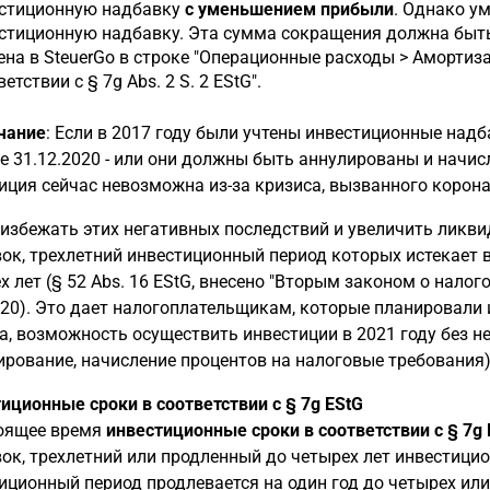
стиционную надбавку
с уменьшением прибыли
. Однако у
стиционную надбавку. Эта сумма сокращения должна быть 
ена в SteuerGo в строке "Операционные расходы > Амортиз
етствии с § 7g Abs. 2 S. 2 EStG".
чание
: Если в 2017 году были учтены инвестиционные над
е 31.12.2020 - или они должны быть аннулированы и начис
иция сейчас невозможна из-за кризиса, вызванного корон
избежать этих негативных последствий и увеличить ликви
ок, трехлетний инвестиционный период которых истекает в 
х лет (§ 52 Abs. 16 EStG, внесено "Вторым законом о нало
020). Это дает налогоплательщикам, которые планировали и
а, возможность осуществить инвестиции в 2021 году без 
ирование, начисление процентов на налоговые требования)
иционные сроки в соответствии с § 7g EStG
оящее время
инвестиционные сроки в соответствии с § 7g 
ок, трехлетний или продленный до четырех лет инвестицио
иционный период продлевается на один год до четырех или 