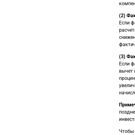
компен
(2) Фа
Если ф
расчет
снижен
фактич
(3) Фа
Если ф
вычет 
процен
увелич
начисл
Приме
поздне
инвест
Чтобы 