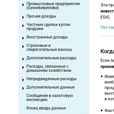
Промысловые предприятия
Эти пр
Toggle menu
(Gewerbebetriebe)
инвест
Прочие доходы
EStG.
Toggle menu
Частные сделки купли-
Toggle menu
Что та
продажи
Иностранные доходы
Toggle menu
Страховые и
Toggle menu
сберегательные взносы
Когд
Дополнительные расходы
Toggle menu
Если л
Расходы, связанные с
произв
Toggle menu
домашним хозяйством
Инве
Непредвиденные расходы
Toggle menu
внеб
Дополнительные данные
проц
Toggle menu
вычт
Сообщение в налоговую
в ко
инспекцию
Конец ввода данных
Факт