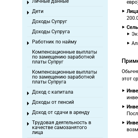
Личные данные
евро
Toggle menu
Дети
Лица
Toggle menu
200.
Доходы Супруг
Сель
Доходы Супруга
Эк
Работник по найму
Ал
Toggle menu
Компенсационные выплаты
по замещению заработной
Приме
платы Супруг
Обычны
Компенсационные выплаты
по замещению заработной
этот с
платы Супруга
Инве
Доход с капитала
Toggle menu
инве
Доходы от пенсий
Toggle menu
Инве
Доход от сдачи в аренду
Посл
Toggle menu
Трудовая деятельность в
Инве
Toggle menu
качестве самозанятого
возм
лица