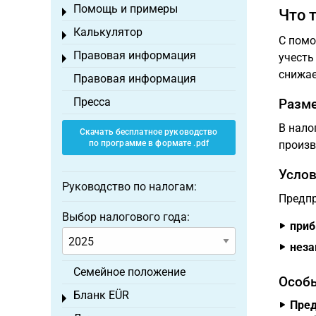
Помощь и примеры
Toggle menu
Что 
Калькулятор
Toggle menu
С помо
Правовая информация
учесть
Toggle menu
снижае
Правовая информация
Пресса
Разме
В нало
Скачать бесплатное руководство
по программе в формате .pdf
произв
Услов
Руководство по налогам:
Предпр
Выбор налогового года:
приб
неза
Семейное положение
Особы
Бланк EÜR
Toggle menu
Пред