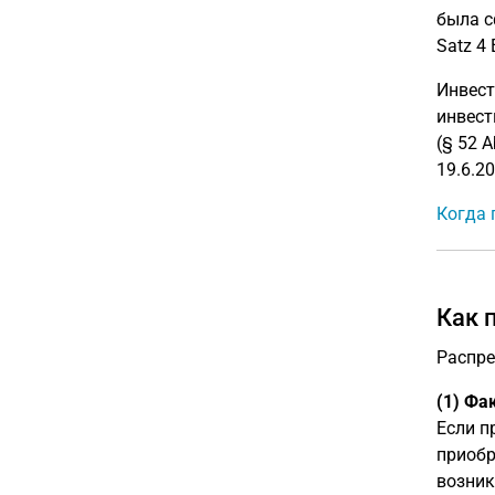
была с
Satz 4
Инвест
инвест
(§ 52 
19.6.20
Когда 
Как 
Распр
(1) Фа
Если п
приобр
возник