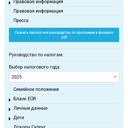
Правовая информация
Toggle menu
Правовая информация
Пресса
Скачать бесплатное руководство по программе в формате
.pdf
Руководство по налогам:
Выбор налогового года:
Семейное положение
Бланк EÜR
Toggle menu
Личные данные
Toggle menu
Дети
Toggle menu
Доходы Супруг