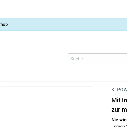
Shop
KI-POW
Mit
I
zur m
Nie wie
Lernen S