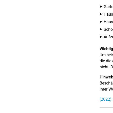
Garte
Haus
Hausw
Scho
Aufz
Wichtig
Um sein
die die
nicht. 
Hinwei
Beschäf
Ihrer W
(2022):