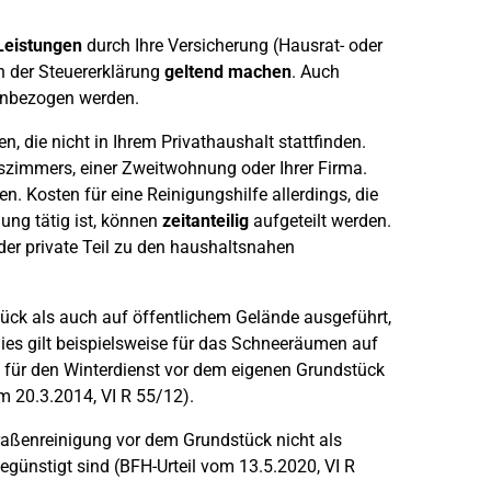
Leistungen
durch Ihre Versicherung (Hausrat- oder
n der Steuererklärung
geltend machen
. Auch
einbezogen werden.
, die nicht in Ihrem Privathaushalt stattfinden.
tszimmers, einer Zweitwohnung oder Ihrer Firma.
. Kosten für eine Reinigungshilfe allerdings, die
ung tätig ist, können
zeitanteilig
aufgeteilt werden.
der private Teil zu den haushaltsnahen
ck als auch auf öffentlichem Gelände ausgeführt,
Dies gilt beispielsweise für das Schneeräumen auf
n für den Winterdienst vor dem eigenen Grundstück
m 20.3.2014, VI R 55/12).
raßenreinigung vor dem Grundstück nicht als
günstigt sind (BFH-Urteil vom 13.5.2020, VI R