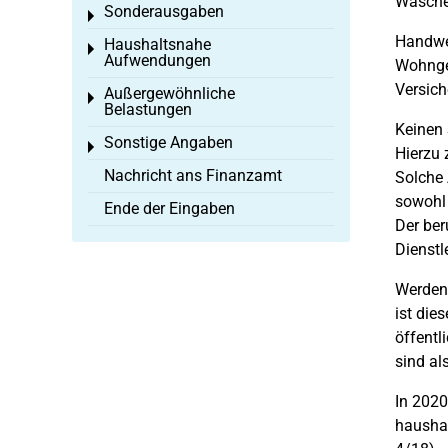
Wäsche
Sonderausgaben
Toggle menu
Handwer
Haushaltsnahe
Toggle menu
Aufwendungen
Wohngeb
Versich
Außergewöhnliche
Toggle menu
Belastungen
Keinen 
Sonstige Angaben
Toggle menu
Hierzu 
Nachricht ans Finanzamt
Solche
sowohl 
Ende der Eingaben
Der ber
Dienstl
Werden 
ist die
öffentl
sind al
In 2020
haushal