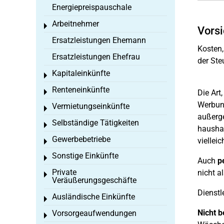
Energiepreispauschale
Arbeitnehmer
Toggle menu
Vorsi
Ersatzleistungen Ehemann
Kosten,
Ersatzleistungen Ehefrau
der Ste
Kapitaleinkünfte
Toggle menu
Renteneinkünfte
Toggle menu
Die Art
Werbung
Vermietungseinkünfte
Toggle menu
außerge
Selbständige Tätigkeiten
Toggle menu
haushal
Gewerbebetriebe
vielleic
Toggle menu
Sonstige Einkünfte
Toggle menu
Auch
p
Private
nicht a
Toggle menu
Veräußerungsgeschäfte
Dienstl
Ausländische Einkünfte
Toggle menu
Nicht b
Vorsorgeaufwendungen
Toggle menu