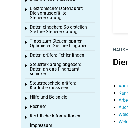
Toggle menu
Elektronischer Datenabruf:
Toggle menu
Die vorausgefüllte
Steuererklärung
Daten eingeben: So erstellen
Toggle menu
Sie Ihre Steuererklärung
Tipps zum Steuern sparen:
Toggle menu
Optimieren Sie Ihre Eingaben
HAUS
Daten prüfen: Fehler finden
Toggle menu
Die
Steuererklärung abgeben:
Toggle menu
Daten an das Finanzamt
schicken
Steuerbescheid prüfen:
Toggle menu
Vors
Kontrolle muss sein
Kann
Hilfe und Beispiele
Toggle menu
Arbe
Rechner
Auch
Toggle menu
Welc
Rechtliche Informationen
Toggle menu
Welc
Impressum