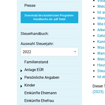
Vora
Presse
Welc
Ist 
Download des kostenlosen Programm-
Wenn
Handbuchs als .pdf Datei
Wie 
Arbe
Steuerhandbuch:
Gehö
Kann
Auswahl Steuerjahr:
Was 
Wann
Welc
Familienstand
Haus
Anlage EÜR
Steu
Toggle menu
Ist 
Persönliche Angaben
Toggle menu
Kinder
Dieser 
Toggle menu
(2025):
Einkünfte Ehemann
Einkünfte Ehefrau