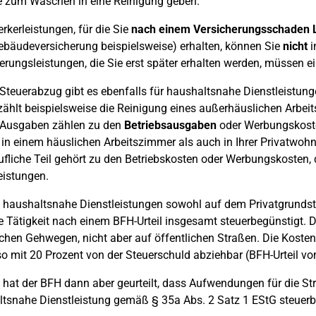
 zum Waschen in eine Reinigung geben.
kerleistungen, für die Sie
nach einem Versicherungsschaden 
äudeversicherung beispielsweise) erhalten, können Sie
nicht
i
erungsleistungen, die Sie erst später erhalten werden, müssen 
Steuerabzug gibt es ebenfalls für haushaltsnahe Dienstleistungen
zählt beispielsweise die Reinigung eines außerhäuslichen Arbei
 Ausgaben zählen zu den
Betriebsausgaben
oder Werbungskosten
in einem häuslichen Arbeitszimmer als auch in Ihrer Privatwohn
ufliche Teil gehört zu den Betriebskosten oder Werbungskosten, 
eistungen.
haushaltsnahe Dienstleistungen sowohl auf dem Privatgrundstü
se Tätigkeit nach einem BFH-Urteil insgesamt steuerbegünstigt. 
ichen Gehwegen, nicht aber auf öffentlichen Straßen. Die Koste
so mit 20 Prozent von der Steuerschuld abziehbar (BFH-Urteil vo
 hat der BFH dann aber geurteilt, dass Aufwendungen für die St
tsnahe Dienstleistung gemäß § 35a Abs. 2 Satz 1 EStG steuerbe