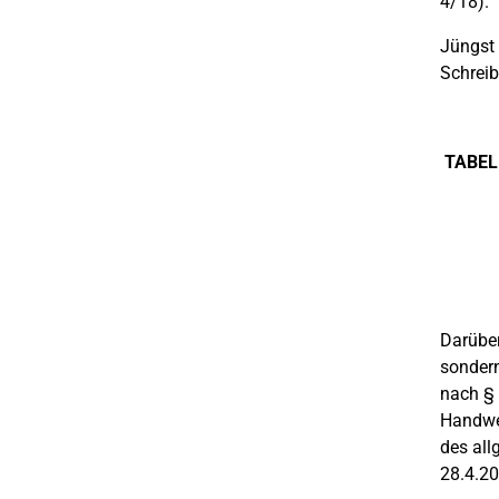
4/18).
Jüngst 
Schreib
TABEL
Darüber
sondern
nach § 
Handwer
des all
28.4.20