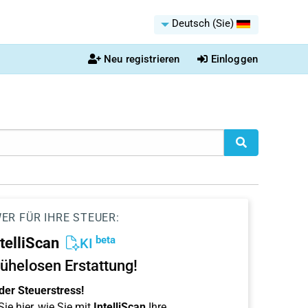
Deutsch (Sie)
Neu registrieren
Einloggen
ER FÜR IHRE STEUER:
beta
ntelliScan
KI
ühelosen Erstattung!
der Steuerstress!
ie hier, wie Sie mit
IntelliScan
Ihre