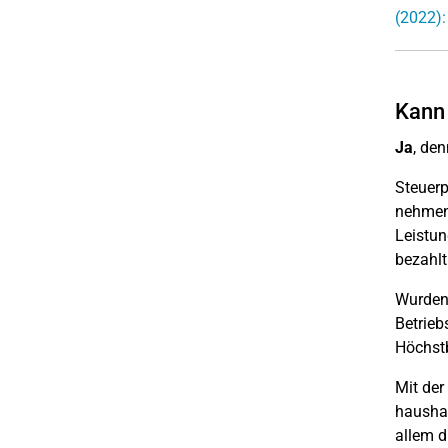
(2022):
Kann 
Ja
, de
Steuerp
nehmen 
Leistun
bezahlt
Wurden 
Betrieb
Höchstb
Mit der
haushal
allem d