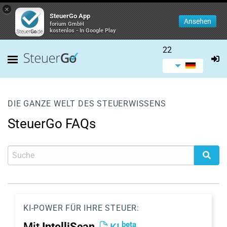
×
SteuerGo App
Ansehen
forium GmbH
kostenlos - In Google Play
22
DIE GANZE WELT DES STEUERWISSENS
SteuerGo FAQs
KI-POWER FÜR IHRE STEUER:
beta
Mit
IntelliScan