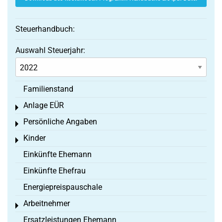
Steuerhandbuch:
Auswahl Steuerjahr:
Familienstand
Anlage EÜR
Toggle menu
Persönliche Angaben
Toggle menu
Kinder
Toggle menu
Einkünfte Ehemann
Einkünfte Ehefrau
Energiepreispauschale
Arbeitnehmer
Toggle menu
Ersatzleistungen Ehemann