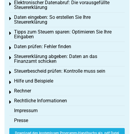
Elektronischer Datenabruf: Die vorausgefüllte
Toggle menu
Steuererklärung
Daten eingeben: So erstellen Sie Ihre
Toggle menu
Steuererklärung
Tipps zum Steuern sparen: Optimieren Sie Ihre
Toggle menu
Eingaben
Daten prüfen: Fehler finden
Toggle menu
Steuererklärung abgeben: Daten an das
Toggle menu
Finanzamt schicken
Steuerbescheid prüfen: Kontrolle muss sein
Toggle menu
Hilfe und Beispiele
Toggle menu
Rechner
Toggle menu
Rechtliche Informationen
Toggle menu
Impressum
Presse
Download des kostenlosen Programm-Handbuchs als .pdf Datei