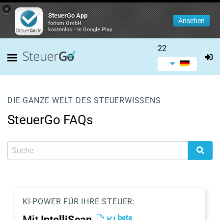
×
SteuerGo App
Ansehen
forium GmbH
kostenlos - In Google Play
22
DIE GANZE WELT DES STEUERWISSENS
SteuerGo FAQs
KI-POWER FÜR IHRE STEUER:
beta
Mit
IntelliScan