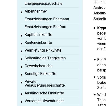
erstell
Energiepreispauschale
Airdrop
Arbeitnehmer
Toggle menu
Arbeitn
Schreib
Ersatzleistungen Ehemann
Ersatzleistungen Ehefrau
Kryp
bedeu
Kapitaleinkünfte
Toggle menu
von B
Renteneinkünfte
wenn 
Toggle menu
der F
Vermietungseinkünfte
Toggle menu
Selbständige Tätigkeiten
Toggle menu
Bei P
dann 
Gewerbebetriebe
Toggle menu
beisp
Sonstige Einkünfte
Toggle menu
Vorg
Private
Dabei
Toggle menu
Veräußerungsgeschäfte
So is
Ausländische Einkünfte
Toggle menu
Werde
Tausc
Vorsorgeaufwendungen
Toggle menu
Tätig