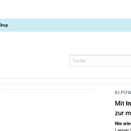
Shop
KI-POW
Mit
I
zur m
Nie wie
Lernen S