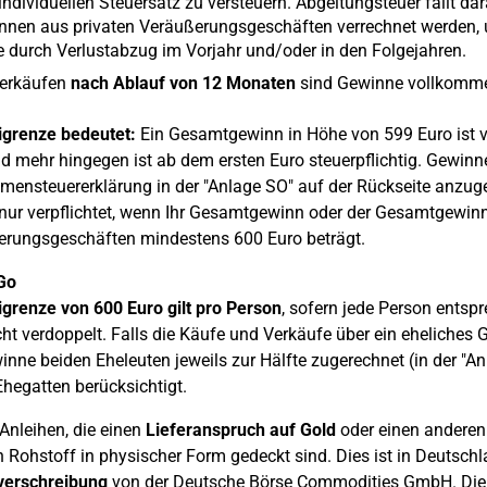
ndividuellen Steuersatz zu versteuern. Abgeltungsteuer fällt dar
nen aus privaten Veräußerungsgeschäften verrechnet werden, u
 durch Verlustabzug im Vorjahr und/oder in den Folgejahren.
Verkäufen
nach Ablauf von 12 Monaten
sind Gewinne vollkommen 
igrenze bedeutet:
Ein Gesamtgewinn in Höhe von 599 Euro ist v
d mehr hingegen ist ab dem ersten Euro steuerpflichtig. Gewinn
ensteuererklärung in der "Anlage SO" auf der Rückseite anzuge
nur verpflichtet, wenn Ihr Gesamtgewinn oder der Gesamtgewinn
rungsgeschäften mindestens 600 Euro beträgt.
Go
igrenze von 600 Euro gilt pro Person
, sofern jede Person entspr
cht verdoppelt. Falls die Käufe und Verkäufe über ein eheliche
inne beiden Eheleuten jeweils zur Hälfte zugerechnet (in der "Anl
hegatten berücksichtigt.
 Anleihen, die einen
Lieferanspruch auf Gold
oder einen anderen 
 Rohstoff in physischer Form gedeckt sind. Dies ist in Deutsch
verschreibung
von der Deutsche Börse Commodities GmbH. Die sp