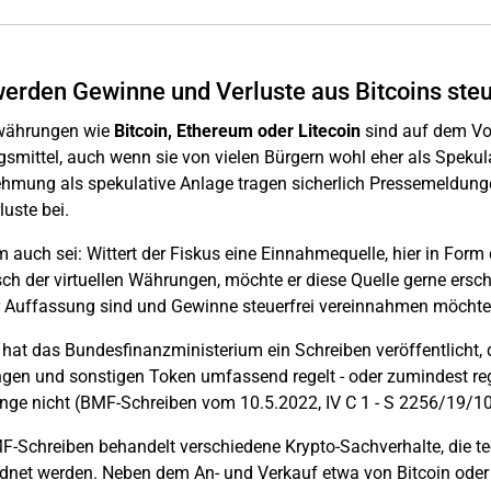
erden Gewinne und Verluste aus Bitcoins steu
währungen wie
Bitcoin, Ethereum oder Litecoin
sind auf dem Vo
smittel, auch wenn sie von vielen Bürgern wohl eher als Speku
mung als spekulative Anlage tragen sicherlich Pressemeldung
luste bei.
 auch sei: Wittert der Fiskus eine Einnahmequelle, hier in Fo
h der virtuellen Währungen, möchte er diese Quelle gerne ersch
 Auffassung sind und Gewinne steuerfrei vereinnahmen möchten, 
hat das Bundesfinanzministerium ein Schreiben veröffentlicht, d
en und sonstigen Token umfassend regelt - oder zumindest regel
nge nicht (BMF-Schreiben vom 10.5.2022, IV C 1 - S 2256/19/10
-Schreiben behandelt verschiedene Krypto-Sachverhalte, die tec
dnet werden. Neben dem An- und Verkauf etwa von Bitcoin oder E