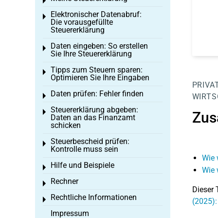
Toggle menu
Elektronischer Datenabruf:
Toggle menu
Die vorausgefüllte
Steuererklärung
Daten eingeben: So erstellen
Toggle menu
Sie Ihre Steuererklärung
Tipps zum Steuern sparen:
Toggle menu
Optimieren Sie Ihre Eingaben
PRIVA
Daten prüfen: Fehler finden
Toggle menu
WIRTS
Steuererklärung abgeben:
Toggle menu
Zus
Daten an das Finanzamt
schicken
Steuerbescheid prüfen:
Toggle menu
Kontrolle muss sein
Wie 
Hilfe und Beispiele
Toggle menu
Wie 
Rechner
Toggle menu
Dieser 
Rechtliche Informationen
Toggle menu
(2025)
Impressum