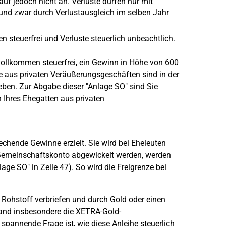
auf jedoch nicht an. Verluste dürfen nur mit
nd zwar durch Verlustausgleich im selben Jahr
steuerfrei und Verluste steuerlich unbeachtlich.
ollkommen steuerfrei, ein Gewinn in Höhe von 600
e aus privaten Veräußerungsgeschäften sind in der
ben. Zur Abgabe dieser "Anlage SO" sind Sie
 Ihres Ehegatten aus privaten
echende Gewinne erzielt. Sie wird bei Eheleuten
s Gemeinschaftskonto abgewickelt werden, werden
age SO" in Zeile 47). So wird die Freigrenze bei
Rohstoff verbriefen und durch Gold oder einen
land insbesondere die XETRA-Gold-
annende Frage ist, wie diese Anleihe steuerlich