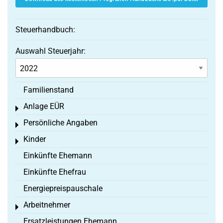
Steuerhandbuch:
Auswahl Steuerjahr:
Familienstand
Anlage EÜR
Toggle menu
Persönliche Angaben
Toggle menu
Kinder
Toggle menu
Einkünfte Ehemann
Einkünfte Ehefrau
Energiepreispauschale
Arbeitnehmer
Toggle menu
Ersatzleistungen Ehemann