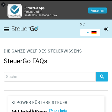
×
SteuerGo App
Ansehen
forium GmbH
kostenlos - In Google Play
22
DIE GANZE WELT DES STEUERWISSENS
SteuerGo FAQs
KI-POWER FÜR IHRE STEUER:
beta
Mit
IntelliScan