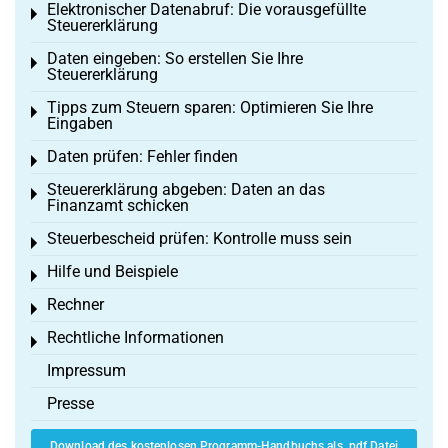
Elektronischer Datenabruf: Die vorausgefüllte
Toggle menu
Steuererklärung
Daten eingeben: So erstellen Sie Ihre
Toggle menu
Steuererklärung
Tipps zum Steuern sparen: Optimieren Sie Ihre
Toggle menu
Eingaben
Daten prüfen: Fehler finden
Toggle menu
Steuererklärung abgeben: Daten an das
Toggle menu
Finanzamt schicken
Steuerbescheid prüfen: Kontrolle muss sein
Toggle menu
Hilfe und Beispiele
Toggle menu
Rechner
Toggle menu
Rechtliche Informationen
Toggle menu
Impressum
Presse
Download des kostenlosen Programm-Handbuchs als .pdf Datei