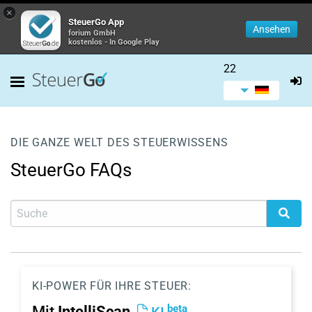
×
SteuerGo App
Ansehen
forium GmbH
kostenlos - In Google Play
22
DIE GANZE WELT DES STEUERWISSENS
SteuerGo FAQs
KI-POWER FÜR IHRE STEUER:
beta
Mit
IntelliScan