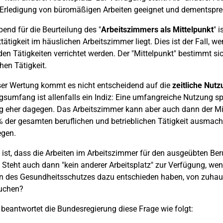
 Erledigung von büromäßigen Arbeiten geeignet und dementsprec
nd für die Beurteilung des "
Arbeitszimmers als Mittelpunkt
" 
ätigkeit im häuslichen Arbeitszimmer liegt. Dies ist der Fall, w
en Tätigkeiten verrichtet werden. Der "Mittelpunkt" bestimmt s
hen Tätigkeit.
ser Wertung kommt es nicht entscheidend auf die
zeitliche Nut
sumfang ist allenfalls ein Indiz: Eine umfangreiche Nutzung spr
 eher dagegen. Das Arbeitszimmer kann aber auch dann der Mitt
% der gesamten beruflichen und betrieblichen Tätigkeit ausmacht
egen.
 ist, dass die Arbeiten im Arbeitszimmer für den ausgeübten Be
 Steht auch dann "kein anderer Arbeitsplatz" zur Verfügung, w
 des Gesundheitsschutzes dazu entschieden haben, von zuhause 
uchen?
beantwortet die Bundesregierung diese Frage wie folgt: