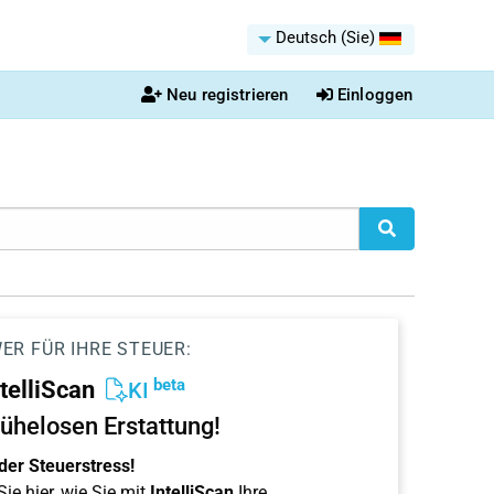
Deutsch (Sie)
Neu registrieren
Einloggen
ER FÜR IHRE STEUER:
beta
ntelliScan
KI
ühelosen Erstattung!
der Steuerstress!
ie hier, wie Sie mit
IntelliScan
Ihre