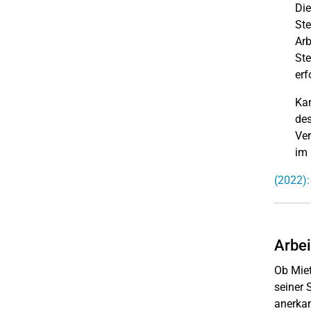
Die
Ste
Arb
Ste
erf
Kan
des
Ver
im 
(2022):
Arbei
Ob Mie
seiner 
anerkan