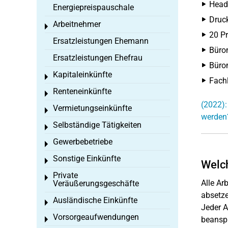
Head
Energiepreispauschale
Druck
Arbeitnehmer
Toggle menu
20 Pr
Ersatzleistungen Ehemann
Bürom
Ersatzleistungen Ehefrau
Bürom
Kapitaleinkünfte
Toggle menu
Fachl
Renteneinkünfte
Toggle menu
(2022):
Vermietungseinkünfte
Toggle menu
werden
Selbständige Tätigkeiten
Toggle menu
Gewerbebetriebe
Toggle menu
Sonstige Einkünfte
Toggle menu
Welch
Private
Toggle menu
Alle Ar
Veräußerungsgeschäfte
absetze
Ausländische Einkünfte
Toggle menu
Jeder A
Vorsorgeaufwendungen
beansp
Toggle menu