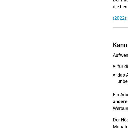
die ber
(2022):
Kann 
Aufwend
für d
das A
unbe
Ein Arb
anderer
Werbung
Der Höc
Monate 