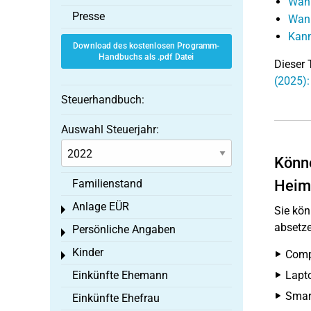
Wann
Presse
Wann
Kann
Download des kostenlosen Programm-
Handbuchs als .pdf Datei
Dieser 
(2025):
Steuerhandbuch:
Auswahl Steuerjahr:
Könne
Familienstand
Heima
Anlage EÜR
Toggle menu
Sie kön
absetze
Persönliche Angaben
Toggle menu
Kinder
Comp
Toggle menu
Einkünfte Ehemann
Lapt
Smar
Einkünfte Ehefrau