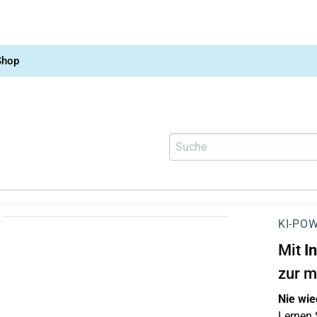
Shop
KI-POW
Mit
I
zur m
Nie wie
Lernen S