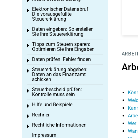
Toggle menu
Elektronischer Datenabruf:
Toggle menu
Die vorausgefüllte
Steuererklärung
Daten eingeben: So erstellen
Toggle menu
Sie Ihre Steuererklärung
Tipps zum Steuern sparen:
Toggle menu
Optimieren Sie Ihre Eingaben
ARBEI
Daten prüfen: Fehler finden
Toggle menu
Arb
Steuererklärung abgeben:
Toggle menu
Daten an das Finanzamt
schicken
Steuerbescheid prüfen:
Toggle menu
Könn
Kontrolle muss sein
Welc
Hilfe und Beispiele
Toggle menu
Kann
Rechner
Arbe
Toggle menu
Wer 
Rechtliche Informationen
Toggle menu
Wann
Impressum