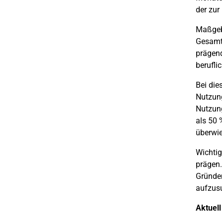
der zur
Maßgebe
Gesamtt
prägend
beruflic
Bei die
Nutzung
Nutzung
als 50 
überwi
Wichtig
prägen.
Gründen
aufzus
Aktuell