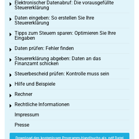
Elektronischer Datenabruf: Die vorausgefüllte
Toggle menu
Steuererklärung
Daten eingeben: So erstellen Sie Ihre
Toggle menu
Steuererklärung
Tipps zum Steuern sparen: Optimieren Sie Ihre
Toggle menu
Eingaben
Daten prüfen: Fehler finden
Toggle menu
Steuererklärung abgeben: Daten an das
Toggle menu
Finanzamt schicken
Steuerbescheid prüfen: Kontrolle muss sein
Toggle menu
Hilfe und Beispiele
Toggle menu
Rechner
Toggle menu
Rechtliche Informationen
Toggle menu
Impressum
Presse
Download des kostenlosen Programm-Handbuchs als .pdf Datei