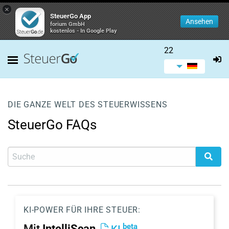
×
SteuerGo App
Ansehen
forium GmbH
kostenlos - In Google Play
22
DIE GANZE WELT DES STEUERWISSENS
SteuerGo FAQs
KI-POWER FÜR IHRE STEUER:
beta
Mit
IntelliScan