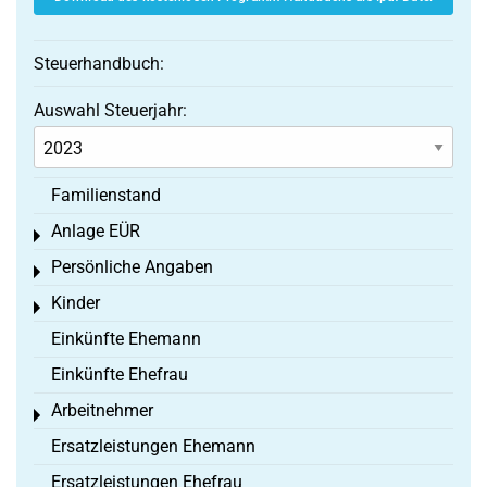
Steuerhandbuch:
Auswahl Steuerjahr:
Familienstand
Anlage EÜR
Toggle menu
Persönliche Angaben
Toggle menu
Kinder
Toggle menu
Einkünfte Ehemann
Einkünfte Ehefrau
Arbeitnehmer
Toggle menu
Ersatzleistungen Ehemann
Ersatzleistungen Ehefrau