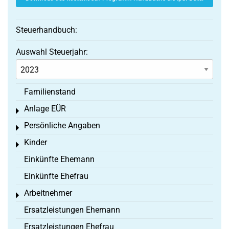
Steuerhandbuch:
Auswahl Steuerjahr:
Familienstand
Anlage EÜR
Toggle menu
Persönliche Angaben
Toggle menu
Kinder
Toggle menu
Einkünfte Ehemann
Einkünfte Ehefrau
Arbeitnehmer
Toggle menu
Ersatzleistungen Ehemann
Ersatzleistungen Ehefrau