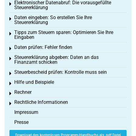
Elektronischer Datenabruf: Die vorausgefüllte
Toggle menu
Steuererklärung
Daten eingeben: So erstellen Sie Ihre
Toggle menu
Steuererklärung
Tipps zum Steuern sparen: Optimieren Sie Ihre
Toggle menu
Eingaben
Daten prüfen: Fehler finden
Toggle menu
Steuererklärung abgeben: Daten an das
Toggle menu
Finanzamt schicken
Steuerbescheid prüfen: Kontrolle muss sein
Toggle menu
Hilfe und Beispiele
Toggle menu
Rechner
Toggle menu
Rechtliche Informationen
Toggle menu
Impressum
Presse
Download des kostenlosen Programm-Handbuchs als .pdf Datei