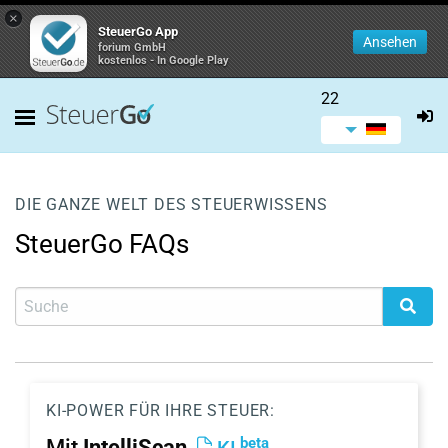
×
SteuerGo App
Ansehen
forium GmbH
kostenlos - In Google Play
22
DIE GANZE WELT DES STEUERWISSENS
SteuerGo FAQs
KI-POWER FÜR IHRE STEUER:
beta
Mit
IntelliScan