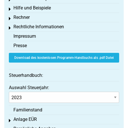
Toggle menu
Hilfe und Beispiele
Toggle menu
Rechner
Toggle menu
Rechtliche Informationen
Toggle menu
Impressum
Presse
Download des kostenlosen Programm-Handbuchs als .pdf Datei
Steuerhandbuch:
Auswahl Steuerjahr:
Familienstand
Anlage EÜR
Toggle menu