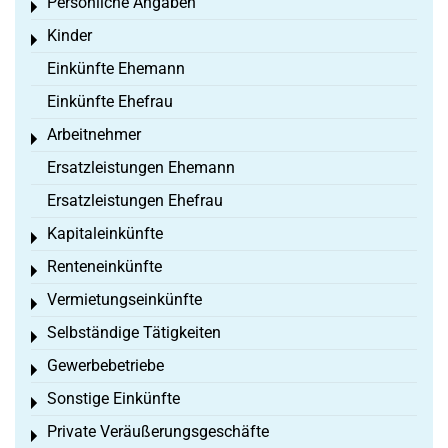
Persönliche Angaben
Toggle menu
Kinder
Toggle menu
Einkünfte Ehemann
Einkünfte Ehefrau
Arbeitnehmer
Toggle menu
Ersatzleistungen Ehemann
Ersatzleistungen Ehefrau
Kapitaleinkünfte
Toggle menu
Renteneinkünfte
Toggle menu
Vermietungseinkünfte
Toggle menu
Selbständige Tätigkeiten
Toggle menu
Gewerbebetriebe
Toggle menu
Sonstige Einkünfte
Toggle menu
Private Veräußerungsgeschäfte
Toggle menu