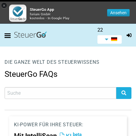
×
SteuerGo App
Ansehen
forium GmbH
kostenlos - In Google Play
22
DIE GANZE WELT DES STEUERWISSENS
SteuerGo FAQs
KI-POWER FÜR IHRE STEUER:
beta
Mit
IntelliScan