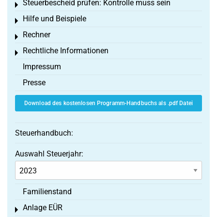
Steuerbescheid prüfen: Kontrolle muss sein
Toggle menu
Hilfe und Beispiele
Toggle menu
Rechner
Toggle menu
Rechtliche Informationen
Toggle menu
Impressum
Presse
Download des kostenlosen Programm-Handbuchs als .pdf Datei
Steuerhandbuch:
Auswahl Steuerjahr:
Familienstand
Anlage EÜR
Toggle menu