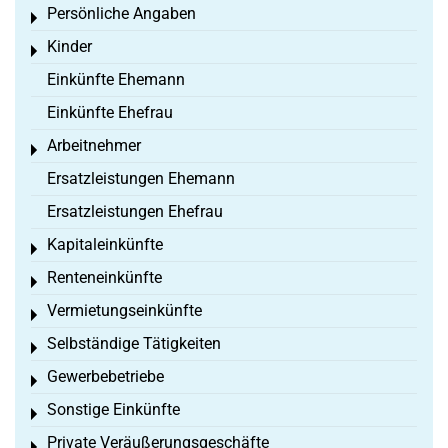
Persönliche Angaben
Toggle menu
Kinder
Toggle menu
Einkünfte Ehemann
Einkünfte Ehefrau
Arbeitnehmer
Toggle menu
Ersatzleistungen Ehemann
Ersatzleistungen Ehefrau
Kapitaleinkünfte
Toggle menu
Renteneinkünfte
Toggle menu
Vermietungseinkünfte
Toggle menu
Selbständige Tätigkeiten
Toggle menu
Gewerbebetriebe
Toggle menu
Sonstige Einkünfte
Toggle menu
Private Veräußerungsgeschäfte