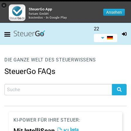
×
SteuerGo App
Ansehen
forium GmbH
kostenlos - In Google Play
22
DIE GANZE WELT DES STEUERWISSENS
SteuerGo FAQs
KI-POWER FÜR IHRE STEUER:
beta
Mit
IntelliScan