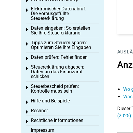
Toggle menu
Elektronischer Datenabruf:
Toggle menu
Die vorausgefüllte
Steuererklärung
Daten eingeben: So erstellen
Toggle menu
Sie Ihre Steuererklärung
Tipps zum Steuern sparen:
Toggle menu
Optimieren Sie Ihre Eingaben
AUSLÄ
Daten prüfen: Fehler finden
Toggle menu
Anz
Steuererklärung abgeben:
Toggle menu
Daten an das Finanzamt
schicken
Steuerbescheid prüfen:
Toggle menu
Wo g
Kontrolle muss sein
Was 
Hilfe und Beispiele
Toggle menu
Dieser 
Rechner
Toggle menu
(2025):
Rechtliche Informationen
Toggle menu
Impressum