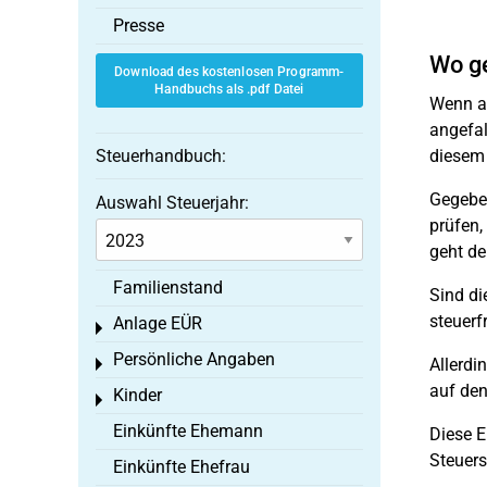
Presse
Wo ge
Download des kostenlosen Programm-
Handbuchs als .pdf Datei
Wenn au
angefal
Steuerhandbuch:
diesem 
Gegeben
Auswahl Steuerjahr:
prüfen,
geht de
Familienstand
Sind di
steuerf
Anlage EÜR
Toggle menu
Persönliche Angaben
Allerdi
Toggle menu
auf den
Kinder
Toggle menu
Einkünfte Ehemann
Diese E
Steuers
Einkünfte Ehefrau