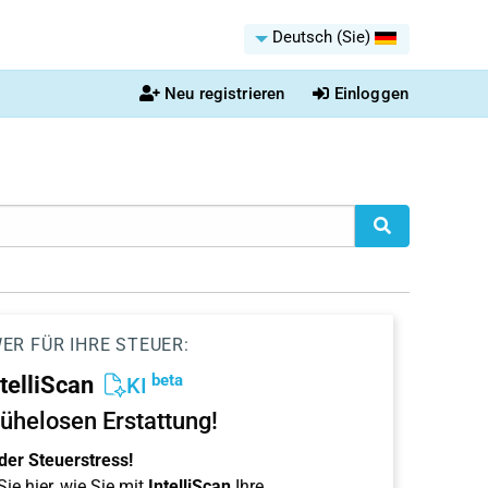
Deutsch (Sie)
Neu registrieren
Einloggen
ER FÜR IHRE STEUER:
beta
ntelliScan
KI
ühelosen Erstattung!
der Steuerstress!
ie hier, wie Sie mit
IntelliScan
Ihre