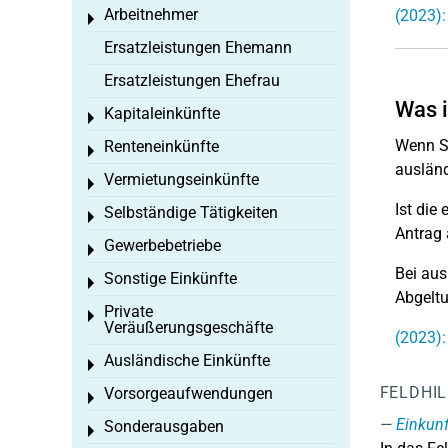
Arbeitnehmer
(2023):
Toggle menu
Ersatzleistungen Ehemann
Ersatzleistungen Ehefrau
Was i
Kapitaleinkünfte
Toggle menu
Wenn Si
Renteneinkünfte
Toggle menu
ausländ
Vermietungseinkünfte
Toggle menu
Ist die
Selbständige Tätigkeiten
Toggle menu
Antrag 
Gewerbebetriebe
Toggle menu
Bei aus
Sonstige Einkünfte
Toggle menu
Abgeltu
Private
Toggle menu
Veräußerungsgeschäfte
(2023):
Ausländische Einkünfte
Toggle menu
FELDHI
Vorsorgeaufwendungen
Toggle menu
Einkunf
Sonderausgaben
Toggle menu