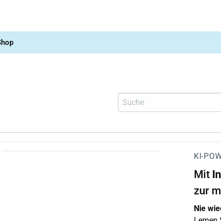
Shop
KI-POW
Mit
I
zur m
Nie wie
Lernen S