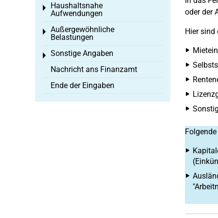
In das Fel
Haushaltsnahe
Toggle menu
oder der 
Aufwendungen
Außergewöhnliche
Hier sind
Toggle menu
Belastungen
Mietein
Sonstige Angaben
Toggle menu
Selbsts
Nachricht ans Finanzamt
Rentene
Ende der Eingaben
Lizenzg
Sonstig
Folgende 
Kapital
(Einkü
Ausländ
"Arbeit