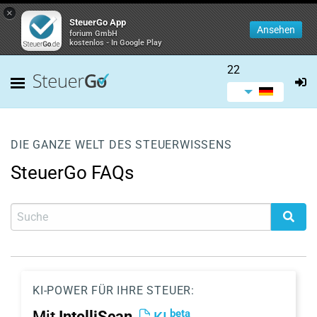
×
SteuerGo App
Ansehen
forium GmbH
kostenlos - In Google Play
22
DIE GANZE WELT DES STEUERWISSENS
SteuerGo FAQs
KI-POWER FÜR IHRE STEUER:
beta
Mit
IntelliScan