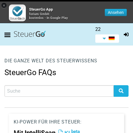
×
SteuerGo App
Ansehen
forium GmbH
kostenlos - In Google Play
22
DIE GANZE WELT DES STEUERWISSENS
SteuerGo FAQs
KI-POWER FÜR IHRE STEUER:
beta
Mit
IntelliScan