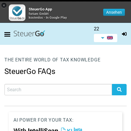
×
SteuerGo App
Ansehen
forium GmbH
kostenlos - In Google Play
22
THE ENTIRE WORLD OF TAX KNOWLEDGE
SteuerGo FAQs
AI POWER FOR YOUR TAX:
beta
With
IntelliScan