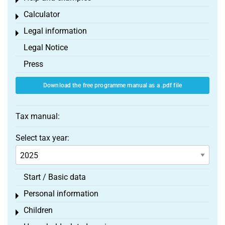
Toggle menu
Calculator
Toggle menu
Legal information
Toggle menu
Legal Notice
Press
Download the free programme manual as a .pdf file
Tax manual:
Select tax year:
Start / Basic data
Personal information
Toggle menu
Children
Toggle menu