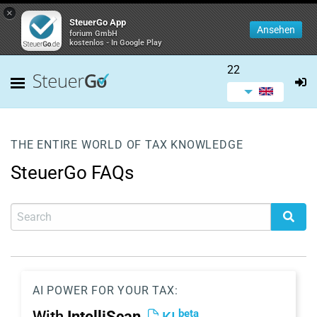
×
SteuerGo App
Ansehen
forium GmbH
kostenlos - In Google Play
22
THE ENTIRE WORLD OF TAX KNOWLEDGE
SteuerGo FAQs
AI POWER FOR YOUR TAX:
beta
With
IntelliScan