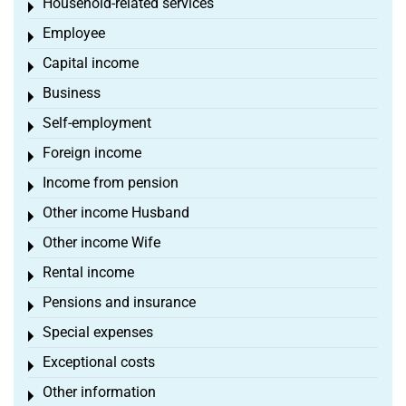
Household-related services
Toggle menu
Employee
Toggle menu
Capital income
Toggle menu
Business
Toggle menu
Self-employment
Toggle menu
Foreign income
Toggle menu
Income from pension
Toggle menu
Other income Husband
Toggle menu
Other income Wife
Toggle menu
Rental income
Toggle menu
Pensions and insurance
Toggle menu
Special expenses
Toggle menu
Exceptional costs
Toggle menu
Other information
Toggle menu