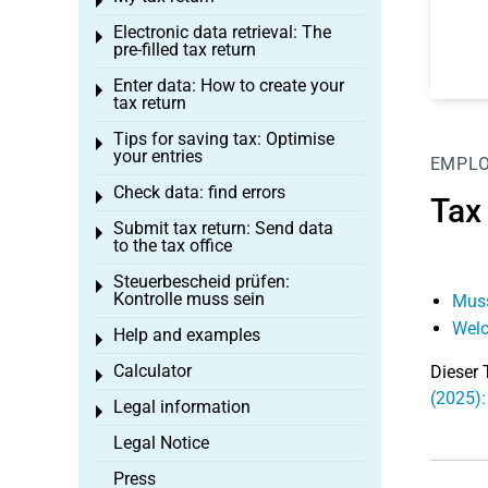
Toggle menu
Electronic data retrieval: The
Toggle menu
pre-filled tax return
Enter data: How to create your
Toggle menu
tax return
Tips for saving tax: Optimise
Toggle menu
your entries
EMPL
Check data: find errors
Toggle menu
Tax
Submit tax return: Send data
Toggle menu
to the tax office
Steuerbescheid prüfen:
Toggle menu
Kontrolle muss sein
Muss
Welc
Help and examples
Toggle menu
Calculator
Dieser 
Toggle menu
(2025):
Legal information
Toggle menu
Legal Notice
Press