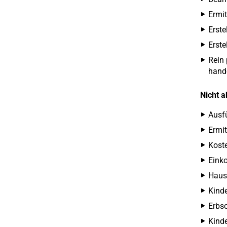
Ermi
Erst
Erst
Rein 
hande
Nicht a
Ausf
Ermi
Kost
Eink
Haus
Kind
Erbs
Kind