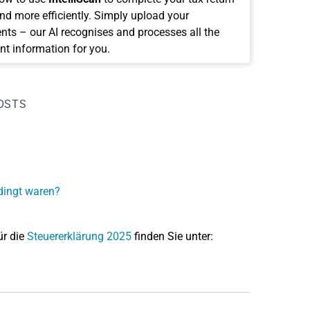
and more efficiently. Simply upload your
ts – our AI recognises and processes all the
nt information for you.
OSTS
dingt waren?
ür die
Steuererklärung 2025
finden Sie unter: