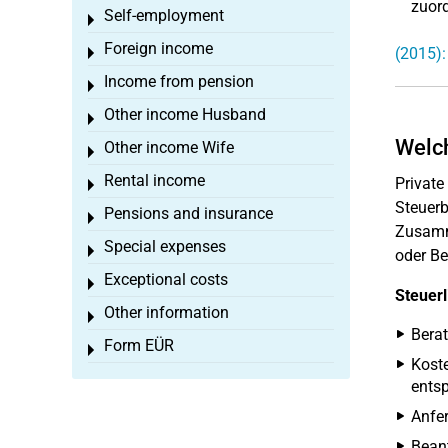
zuord
Self-employment
Toggle menu
Foreign income
(2015):
Toggle menu
Income from pension
Toggle menu
Other income Husband
Toggle menu
Welch
Other income Wife
Toggle menu
Rental income
Private
Toggle menu
Steuerb
Pensions and insurance
Toggle menu
Zusamm
Special expenses
Toggle menu
oder Be
Exceptional costs
Toggle menu
Steuerl
Other information
Toggle menu
Berat
Form EÜR
Toggle menu
Kost
ents
Anfe
Bean