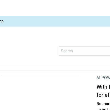
op
AI PO
With
for e
No more
Learn h