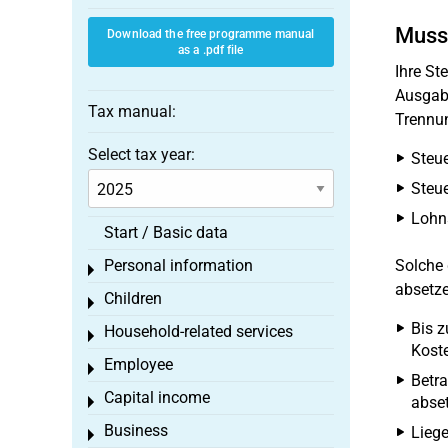
Muss 
Download the free programme manual
as a .pdf file
Ihre St
Ausgabe
Tax manual:
Trennun
Select tax year:
Steue
Steu
Lohns
Start / Basic data
Personal information
Solche 
Toggle menu
absetze
Children
Toggle menu
Bis z
Household-related services
Toggle menu
Koste
Employee
Toggle menu
Betra
Capital income
abset
Toggle menu
Business
Liege
Toggle menu