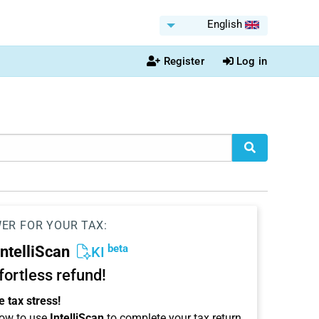
English
Register
Log in
WER FOR YOUR TAX:
beta
IntelliScan
KI
ffortless refund!
 tax stress!
ow to use
IntelliScan
to complete your tax return