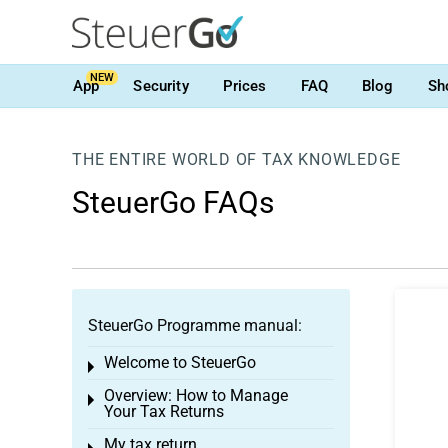
NEW
App
Security
Prices
FAQ
Blog
Sh
THE ENTIRE WORLD OF TAX KNOWLEDGE
SteuerGo FAQs
SteuerGo Programme manual:
Welcome to SteuerGo
Toggle menu
Overview: How to Manage
Toggle menu
Your Tax Returns
My tax return