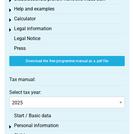
Toggle menu
Help and examples
Toggle menu
Calculator
Toggle menu
Legal information
Toggle menu
Legal Notice
Press
Download the free programme manual as a .pdf file
Tax manual:
Select tax year:
Start / Basic data
Personal information
Toggle menu