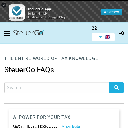
×
SteuerGo App
Ansehen
forium GmbH
kostenlos - In Google Play
22
THE ENTIRE WORLD OF TAX KNOWLEDGE
SteuerGo FAQs
AI POWER FOR YOUR TAX:
beta
With
IntelliScan