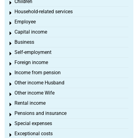
Children
Toggle menu
Household-related services
Toggle menu
Employee
Toggle menu
Capital income
Toggle menu
Business
Toggle menu
Self-employment
Toggle menu
Foreign income
Toggle menu
Income from pension
Toggle menu
Other income Husband
Toggle menu
Other income Wife
Toggle menu
Rental income
Toggle menu
Pensions and insurance
Toggle menu
Special expenses
Toggle menu
Exceptional costs
Toggle menu