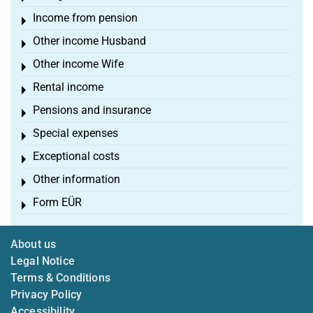
Income from pension
Toggle menu
Other income Husband
Toggle menu
Other income Wife
Toggle menu
Rental income
Toggle menu
Pensions and insurance
Toggle menu
Special expenses
Toggle menu
Exceptional costs
Toggle menu
Other information
Toggle menu
Form EÜR
Toggle menu
About us
Legal Notice
Terms & Conditions
Privacy Policy
Accessibility