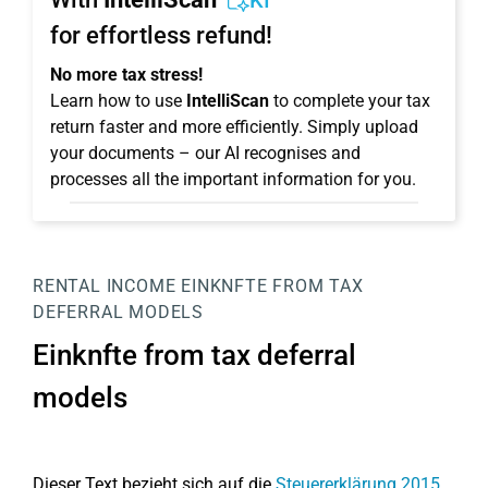
KI
for effortless refund!
No more tax stress!
Learn how to use
IntelliScan
to complete your tax
return faster and more efficiently. Simply upload
your documents – our AI recognises and
processes all the important information for you.
RENTAL INCOME
EINKNFTE FROM TAX
DEFERRAL MODELS
Einknfte from tax deferral
models
Dieser Text bezieht sich auf die
Steuererklärung 2015
.