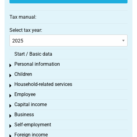
Tax manual:
Select tax year:
Start / Basic data
Personal information
Toggle menu
Children
Toggle menu
Household-related services
Toggle menu
Employee
Toggle menu
Capital income
Toggle menu
Business
Toggle menu
Self-employment
Toggle menu
Foreign income
Toggle menu