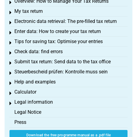
Overview: How to Manage Your Tax Returns
Toggle menu
My tax return
Toggle menu
Electronic data retrieval: The pre-filled tax return
Toggle menu
Enter data: How to create your tax return
Toggle menu
Tips for saving tax: Optimise your entries
Toggle menu
Check data: find errors
Toggle menu
Submit tax return: Send data to the tax office
Toggle menu
Steuerbescheid prüfen: Kontrolle muss sein
Toggle menu
Help and examples
Toggle menu
Calculator
Toggle menu
Legal information
Toggle menu
Legal Notice
Press
Download the free programme manual as a .pdf file