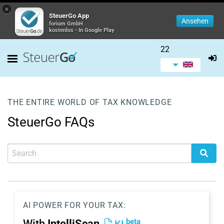
×
SteuerGo App
Ansehen
forium GmbH
kostenlos - In Google Play
22
THE ENTIRE WORLD OF TAX KNOWLEDGE
SteuerGo FAQs
AI POWER FOR YOUR TAX:
beta
With
IntelliScan