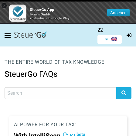
×
SteuerGo App
Ansehen
forium GmbH
kostenlos - In Google Play
22
THE ENTIRE WORLD OF TAX KNOWLEDGE
SteuerGo FAQs
AI POWER FOR YOUR TAX:
beta
With
IntelliScan