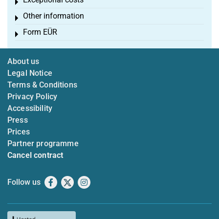
Toggle menu
Other information
Toggle menu
Form EÜR
Toggle menu
About us
Legal Notice
Terms & Conditions
Privacy Policy
Accessibility
Press
Prices
Partner programme
Cancel contract
Follow us
Facebook
X
Instagram