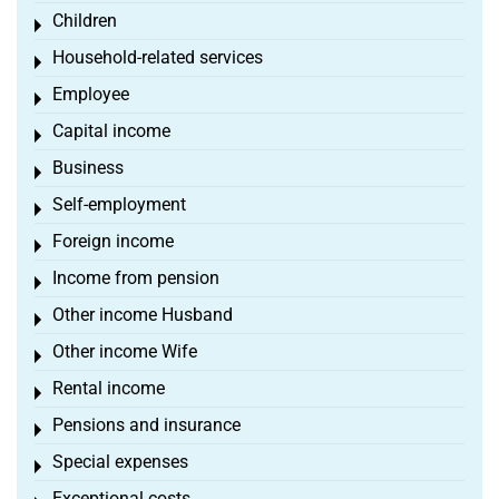
Children
Toggle menu
Household-related services
Toggle menu
Employee
Toggle menu
Capital income
Toggle menu
Business
Toggle menu
Self-employment
Toggle menu
Foreign income
Toggle menu
Income from pension
Toggle menu
Other income Husband
Toggle menu
Other income Wife
Toggle menu
Rental income
Toggle menu
Pensions and insurance
Toggle menu
Special expenses
Toggle menu
Exceptional costs