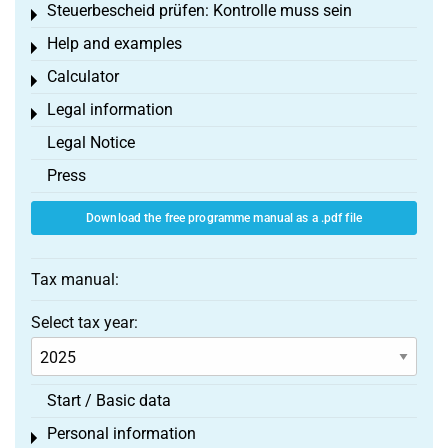
Steuerbescheid prüfen: Kontrolle muss sein
Toggle menu
Help and examples
Toggle menu
Calculator
Toggle menu
Legal information
Toggle menu
Legal Notice
Press
Download the free programme manual as a .pdf file
Tax manual:
Select tax year:
Start / Basic data
Personal information
Toggle menu