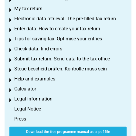
Toggle menu
My tax return
Toggle menu
Electronic data retrieval: The pre-filled tax return
Toggle menu
Enter data: How to create your tax return
Toggle menu
Tips for saving tax: Optimise your entries
Toggle menu
Check data: find errors
Toggle menu
Submit tax return: Send data to the tax office
Toggle menu
Steuerbescheid prüfen: Kontrolle muss sein
Toggle menu
Help and examples
Toggle menu
Calculator
Toggle menu
Legal information
Toggle menu
Legal Notice
Press
Download the free programme manual as a .pdf file