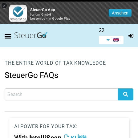
×
SteuerGo App
Ansehen
forium GmbH
kostenlos - In Google Play
22
THE ENTIRE WORLD OF TAX KNOWLEDGE
SteuerGo FAQs
AI POWER FOR YOUR TAX:
beta
With
IntelliScan