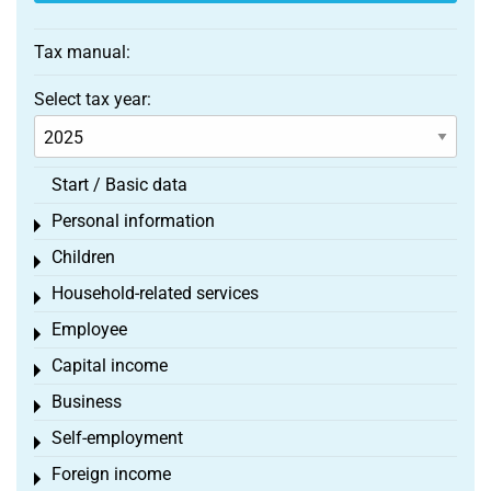
Tax manual:
Select tax year:
Start / Basic data
Personal information
Toggle menu
Children
Toggle menu
Household-related services
Toggle menu
Employee
Toggle menu
Capital income
Toggle menu
Business
Toggle menu
Self-employment
Toggle menu
Foreign income
Toggle menu