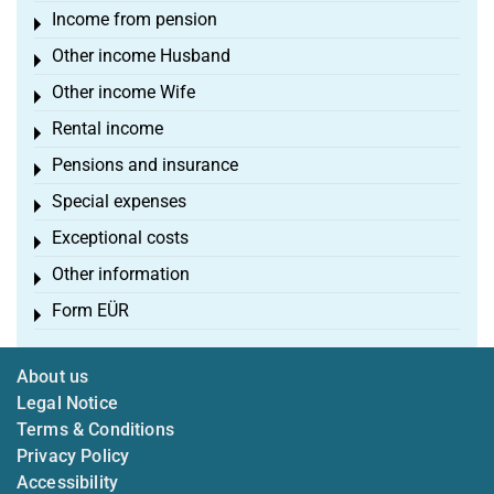
Income from pension
Toggle menu
Other income Husband
Toggle menu
Other income Wife
Toggle menu
Rental income
Toggle menu
Pensions and insurance
Toggle menu
Special expenses
Toggle menu
Exceptional costs
Toggle menu
Other information
Toggle menu
Form EÜR
Toggle menu
About us
Legal Notice
Terms & Conditions
Privacy Policy
Accessibility