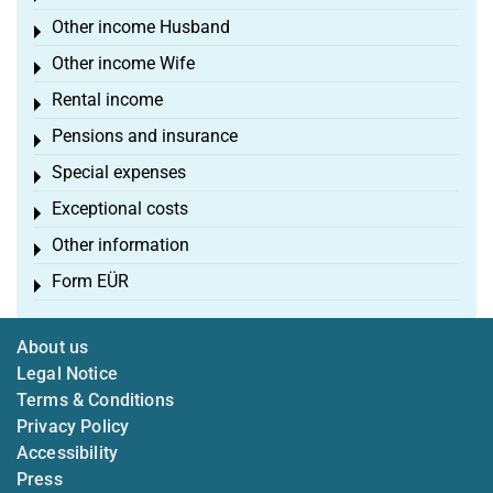
Other income Husband
Toggle menu
Other income Wife
Toggle menu
Rental income
Toggle menu
Pensions and insurance
Toggle menu
Special expenses
Toggle menu
Exceptional costs
Toggle menu
Other information
Toggle menu
Form EÜR
Toggle menu
About us
Legal Notice
Terms & Conditions
Privacy Policy
Accessibility
Press