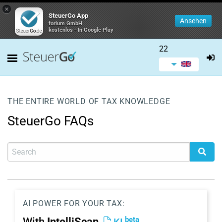
×
SteuerGo App
Ansehen
forium GmbH
kostenlos - In Google Play
22
THE ENTIRE WORLD OF TAX KNOWLEDGE
SteuerGo FAQs
AI POWER FOR YOUR TAX:
beta
With
IntelliScan