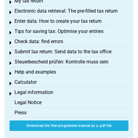
My tax return
Toggle menu
Electronic data retrieval: The pre-filled tax return
Toggle menu
Enter data: How to create your tax return
Toggle menu
Tips for saving tax: Optimise your entries
Toggle menu
Check data: find errors
Toggle menu
Submit tax return: Send data to the tax office
Toggle menu
Steuerbescheid prüfen: Kontrolle muss sein
Toggle menu
Help and examples
Toggle menu
Calculator
Toggle menu
Legal information
Toggle menu
Legal Notice
Press
Download the free programme manual as a .pdf file