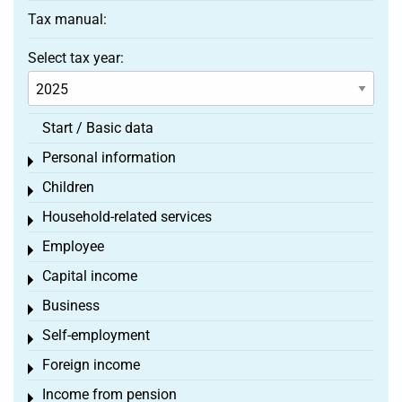
Tax manual:
Select tax year:
Start / Basic data
Personal information
Toggle menu
Children
Toggle menu
Household-related services
Toggle menu
Employee
Toggle menu
Capital income
Toggle menu
Business
Toggle menu
Self-employment
Toggle menu
Foreign income
Toggle menu
Income from pension
Toggle menu